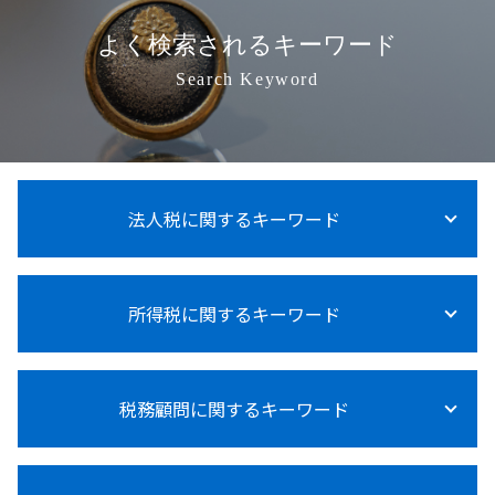
よく検索されるキーワード
Search Keyword
法人税に関するキーワード
法人税 上げるべき
所得税に関するキーワード
法人税 支払時期
法人税 申告 延長
法人税 大企業
所得税 節税
交際費 損金不算入
税務顧問に関するキーワード
所得税 対策
法人税率 中小企業
所得税法基本通達
法人税 申告期限
所得税 0円 確定申告 住民税
法人税
給与計算 税金
所得税 売上計上時期