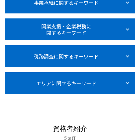
法人税等調整額
事業承継に関するキーワード
節税対策 相談 税務顧問
所得税
法人税 中間納付
税務顧問 営業代行
所得税 申告漏れ
法人税 申告
給与計算 源泉徴収
副業 所得税 いくら から
事業承継 贈与税
法人税とは 種類
税務顧問 必須
開業支援・企業税務に
所得税 売上 利益
事業承継 事業譲渡 違い
法人税 節税対策
関するキーワード
税務顧問 給与
所得税 上乗せ
事業承継 後継者募集
法人税 青色申告
税務顧問
所得税法施行規則
事業承継税制 わかりやすく
法人税 不動産売却
税務顧問 相場
資金調達 中小企業
所得税 内訳 住民税
事業承継 コンサル
法人税 税率
税務顧問 費用
税務調査に関するキーワード
資金調達 方法 起業
所得税計算
事業承継 コンサルティング
法人税とは
給与計算 代行
資金調達 方法 スタートアップ
所得税 0円 確定申告
事業承継 注意点
法人税 税理士
記帳代行 相場
開業支援 助成金
所得税 対象
事業承継 相談
税務調査 いつまで
法人税 納付方法
給与計算 税理士
資金調達
医療費控除 確定申告 やり方
m&a メリット デメリット
エリアに関するキーワード
税務調査 事前通知 チェック表
法人税 納付
経営アドバイス 税務顧問
資金調達 方法
所得税 って
事業承継 相続対策
税務調査 個人事業主
税務調査 税理士 費用
開業支援 コンサル
所得税 0円 理由
事業承継 m&a 違い
税務調査 いつくる
税務顧問 必要
会社設立 助成金
浦添市 事業承継
所得税 売上
事業承継
税務調査 対象
給与計算 ミス 防止
資金調達 融資 違い
沖縄 法人税 相談
所得税 種類
事業承継 親族内承継
税務調査 対策
税理士 変更
起業 資金調達 個人
豊見城市 会社設立
事業承継 自社株買い
税務調査 いつ
節税 税務顧問
資金調達 追加融資
久米島町 所得税 相談
事業承継 従業員
税務調査 修正申告 地方税
資格者紹介
給与計算 委託
資金調達 個人投資家
うるま市 融資対策
事業承継税制 親族外 デメリット
税務調査 立会い
税務顧問 記帳代行
資金調達 個人保証
Staff