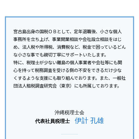
税務相談 沖縄県
事業承継 個人から法人
税務調査 いつからいつまで
資金調達 融資
宜野湾市 所得税 相談
事業承継 個人事業主
税務調査 いつまでさかのぼる
資金調達 個人向け
沖縄本島 所得税 相談
事業承継 相続税
税務調査 事前通知 修正申告 重加算税
資金調達 とは
沖縄 税務顧問
事業承継 贈与税 免除
税務調査 事前通知なし
法人化 タイミング
沖縄市 開業支援
宮古島出身の国税ＯＢとして、定年退職後、小さな個人
税務調査 内容
資金調達 個人事業主
沖縄 企業税務
事務所を立ち上げ、事業開業相談や会社設立相談をはじ
税務調査 結果 遅い
資金調達 融資以外
沖縄本島 企業税務
め、法人税や所得税、消費税など、税金で困っているどん
税務調査 対象期間
資金調達 方法 個人
沖縄本島 開業支援
な小さな事でも親切丁寧にサポートいたします。
税務調査 対応
沖縄 所得税 相談
特に、税理士が少ない離島の個人事業者や会社等にも関
税務調査 いつ終わる
沖縄本島 法人税 相+B175:B202
税務調査 いつ来る 法人
心を持って税務調査を受ける側の不安をできるだけ少な
沖縄離島 法人税 相談
税務調査 流れ
くするような支援にも取り組んでおります。また、一般社
沖縄離島 開業支援
団法人租税調査研究会（東京）にも所属しております。
沖縄離島 事業承継
那覇市 法人税 相談
沖縄 開業支援
沖縄税理士会
伊計 孔雄
代表社員税理士