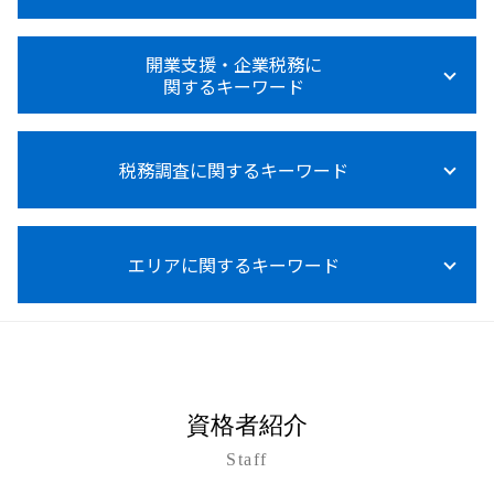
赤字 法人税
給与計算 依頼
所得税 確定申告
法人税 申告
税務顧問とは
所得税 上乗せ
事業承継 コンサルティング
法人税 不動産売却
税務顧問
開業支援・企業税務に
所得税法施行令
事業承継 m&a 補助金
法人税等調整額
関するキーワード
税務顧問 必須
所得税 0円 確定申告
m&a メリット デメリット
法人税 納付
税理士 記帳代行とは
所得税 って
事業承継 個人事業主
法人税 大企業 中小企業
給与計算 ミス 防止
開業支援 コンサル
所得税 節税
事業承継 相続対策
法人税率
給与計算 源泉徴収
税務調査に関するキーワード
資金調達 個人投資家
所得税法
事業承継税制 わかりやすく
法人税 税率
税務顧問 税理士
資金調達 融資 違い
所得税 0円 理由
事業承継
法人税 税理士
税務顧問 記帳代行
資金調達 追加融資
所得税法基本通達
事業承継 m&a 違い
税務調査 立会い
賃上げ促進税制 中小企業
税務調査 税理士 費用
資金調達 個人事業主
医療費控除 確定申告 やり方
事業承継 m&a
エリアに関するキーワード
税務調査 いつ入る
法人税 節税対策
税務顧問 必要
資金調達 方法 起業
所得税率
事業承継 親族内承継
税務調査 中小企業
税理士 記帳代行 領収書
資金調達 方法 株式
所得税 0円 確定申告 住民税
事業承継税制 親族外 デメリット
税務調査 いつくる
税務顧問 給与
個人事業主 法人化 メリット
沖縄市 開業支援
所得税 対策
事業承継 注意点
税務調査 事前通知後 修正申告
経営アドバイス 税務顧問
資金調達 個人保証
沖縄離島 所得税 相談
所得税 対象
事業承継 贈与税 免除
税務調査 結果 遅い
記帳代行 相場
資金調達 方法
石垣市 税務顧問
事業承継 自社株買い
税務調査 修正申告 地方税
税理士 変更
資金調達 方法 個人
沖縄離島 開業支援
事業承継 相談
税務調査 いつまでさかのぼる
資格者紹介
設備投資 補助金
資金調達 方法 法人
久米島町 所得税 相談
事業承継 生前贈与
税務調査 事前通知 チェック表
給与計算 税金
資金調達
Staff
沖縄本島 企業税務
事業承継 個人
税務調査 いつからいつまで
資金調達 融資以外
与那原町 税務調査対策