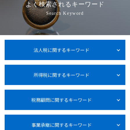
よく検索されるキーワード
Search Keyword
法人税に関するキーワード
法人税 上げるべき
所得税に関するキーワード
法人税とは 種類
法人税 納付方法
法人税 計算
所得税 支払い方法
法人税
税務顧問に関するキーワード
所得税 内訳 住民税
法人税 支払時期
所得税 売上 利益
法人税 申告期限
所得税
法人税 納税証明書
節税対策 相談 税務顧問
所得税 申告漏れ
法人税法施行令
事業承継に関するキーワード
給与計算 委託
所得税 売上