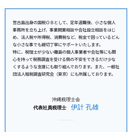
事業承継 個人 マッチング
税務調査 流れ
開業支援 助成金
沖縄本島 事業承継
事業承継 事業譲渡 違い
税務調査 対応
資金調達 中小企業
宜野湾市 所得税 相談
事業承継 コンサル
税務調査 いつ終わる
資金調達 方法 スタートアップ
沖縄 所得税 相談
宮古島出身の国税ＯＢとして、定年退職後、小さな個人
税務調査 事前通知 いつ
起業 資金調達 個人
名護市 開業支援
事務所を立ち上げ、事業開業相談や会社設立相談をはじ
税務調査 何年分
資金調達 融資
那覇市 法人税 相談
め、法人税や所得税、消費税など、税金で困っているどん
税務調査
資金調達 とは
沖縄 企業税務
な小さな事でも親切丁寧にサポートいたします。
税務調査 事前通知 修正申告 重加算税
浦添市 事業承継
特に、税理士が少ない離島の個人事業者や会社等にも関
税務調査 内容
南風原町 所得税 相談
税務調査 結果 いつ
心を持って税務調査を受ける側の不安をできるだけ少な
糸満市 企業税務
税務調査 事前通知
くするような支援にも取り組んでおります。また、一般社
沖縄本島 法人税 相+B175:B202
団法人租税調査研究会（東京）にも所属しております。
沖縄本島 所得税 相談
税務相談 沖縄県
沖縄 開業支援
沖縄税理士会
伊計 孔雄
代表社員税理士