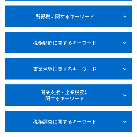
法人税 不動産売却
所得税に関するキーワード
法人税等調整額
法人税 納付方法
法人税率
所得税計算
法人税 申告 延長
税務顧問に関するキーワード
所得税 障害者控除
法人税 節税対策
所得税 申告漏れ
法人税 納付
所得税 退職後
法人税 赤字 繰越
税務顧問
所得税 0円 理由
法人税 納付期限 過ぎた
事業承継に関するキーワード
節税 税務顧問
所得税法
法人税法
給与計算 税金
副業 所得税 いくら から
法人税 赤字の場合
記帳代行 相場
所得税法施行規則
事業承継 コンサルティング
法人税 大企業 中小企業
税務顧問 営業代行
開業支援・企業税務に
所得税 種類
事業承継 親族内承継
法人税 青色申告
関するキーワード
税務顧問 税理士
所得税 売上 利益
事業承継 個人 マッチング
法人税 税率
税務顧問 必要
所得税 節税
事業承継 相続対策
法人税 納税証明書
給与計算 源泉徴収
資金調達 とは
所得税 支払い方法
事業承継 m&a 補助金
法人税とは 種類
税務顧問 必須
税務調査に関するキーワード
資金調達 方法 起業
所得税 0円 確定申告
事業承継 後継者募集
法人税 中間納付
税務顧問とは
資金調達 方法
所得税率
事業承継 事業譲渡 違い
法人税とは何か
節税対策 相談 税務顧問
開業支援 クリニック