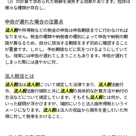
（3）の計算で求められた税額を減免する効果があります。控除は
様々な種類が存在し...
申告が遅れた場合の注意点
法人税
や所得税などの税金の申告は申告期限までに行わなければ
なりません。税金の種類や納税者の種別によって申告や納税の期
限が異なるため、自分に該当する期限をまず初めに確認すること
が重要です。しかし、予め期限などに気をつけるようにしていて
も、現実には申告が遅れてしまうこともあります。申告が遅れて
しまった際には速やかに対...
法人税法とは
法人税
法は
法人税
について規定した法律であり、
法人税
法施行
令、
法人税
法施行規則と共に
法人税
の具体的な計算方法や納付の
方法などについて規定しています。そもそも
法人税
とは何か、と
いった疑問が浮かびますが、端的にいうと法人版所得税というイ
メージになります。
法人税
は法人の収益から損失を差し引いた所
得に対して税率をかけること...