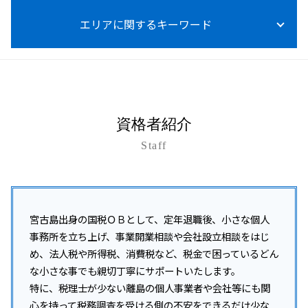
所得税 0円 確定申告 住民税
m&a メリット デメリット
税務調査 対象期間
法人税 税理士
税理士 記帳代行とは
資金調達 融資 違い
所得税 確定申告
事業承継 贈与税 免除
エリアに関するキーワード
税務調査 流れ
法人税 申告
経営アドバイス 税務顧問
資金調達 方法 スタートアップ
医療費控除 確定申告 やり方
事業承継 個人事業主
税務調査 事前通知 チェック表
税務顧問 経費
資金調達 追加融資
所得税
事業承継 相談
税務調査 何年分
税務顧問 費用
開業支援 助成金
南風原町 所得税 相談
所得税 上乗せ
事業承継 コンサル
税務調査 修正申告 地方税
税理士 記帳代行 領収書
資金調達 方法 個人
那覇市 法人税 相談
所得税 って
事業承継 自社株買い
税務調査 いつまでさかのぼる
給与計算 ミス 防止
資金調達 種類
石垣市 税務顧問
事業承継 注意点
税務調査 対応
給与計算 代行
資金調達 個人保証
税務相談 沖縄県
事業承継税制 親族外 デメリット
税務調査 注意点
資格者紹介
記帳代行 個人事業主
資金調達 方法 法人
沖縄本島 開業支援
事業承継 種類
税務調査 事前通知 いつ
税務調査 税理士 費用
資金調達 個人投資家
Staff
うるま市 融資対策
事業承継 従業員
税務調査 いつからいつまで
法人化 タイミング
南城市 税務調査
事業承継
税務調査 対策
資金調達 融資
沖縄本島 税務顧問
事業承継 生前贈与
税務調査 立会い
資金調達 融資以外
沖縄 税務顧問
事業承継税制 わかりやすく
税務調査 事前通知後 修正申告
開業支援 会社
沖縄本島 法人税 相+B175:B202
宮古島出身の国税ＯＢとして、定年退職後、小さな個人
税務調査
起業 資金調達 個人
名護市 開業支援
事務所を立ち上げ、事業開業相談や会社設立相談をはじ
税務調査 いつ入る
会社設立 助成金
沖縄本島 企業税務
め、法人税や所得税、消費税など、税金で困っているどん
税務調査 事前通知なし
資金調達 中小企業
沖縄本島 所得税 相談
な小さな事でも親切丁寧にサポートいたします。
税務調査 結果 遅い
浦添市 事業承継
特に、税理士が少ない離島の個人事業者や会社等にも関
税務調査 事前通知 修正申告 重加算税
宮古島市 資金調達支援
税務調査 個人
心を持って税務調査を受ける側の不安をできるだけ少な