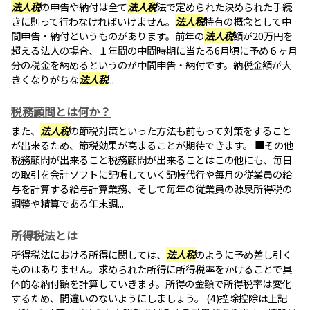
法人税
の申告や納付は全て
法人税
法で定められた決められた手続
きに則って行わなければいけません。
法人税
特有の概念として中
間申告・納付というものがあります。前年の
法人税
額が20万円を
超える法人の場合、１年間の中間時期に当たる6月頃に予め６ヶ月
分の税金を納めるというのが中間申告・納付です。納税金額が大
きくなりがちな
法人税
...
税務顧問とは何か？
また、
法人税
の節税対策といった方法も前もって対策をすること
が出来るため、節税効果が高まることが期待できます。 ■その他
税務顧問が出来ること税務顧問が出来ることはこの他にも、毎日
の取引を会計ソフトに記帳していく記帳代行や毎月の従業員の給
与を計算する給与計算業務、そして毎年の従業員の源泉所得税の
調整や精算である年末調...
所得税法とは
所得税法における所得に関しては、
法人税
のように予め差し引く
ものはありません。求められた所得に所得税率をかけることで具
体的な納付額を計算していきます。所得の金額で所得税率は変化
するため、間違いのないようにしましょう。 (4)控除控除は上記