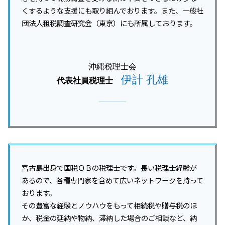
沖縄離島 所得税 相談
税務調査 対象
くするような支援にも取り組んでおります。また、一般社
沖縄 法人税 相談
団法人租税調査研究会（東京）にも所属しております。
沖縄離島 法人税 相談
豊見城市 会社設立
久米島町 所得税 相談
沖縄税理士会
伊計 孔雄
代表社員税理士
宮古島出身で国税ＯＢの税理士です。長い税理士経験が
あるので、各種専門家を含めて広いネットワークを持って
おります。
その豊富な経験とノウハウをもって相続税や贈与税のほ
か、税金の延納や物納、滞納した場合のご相談など、納