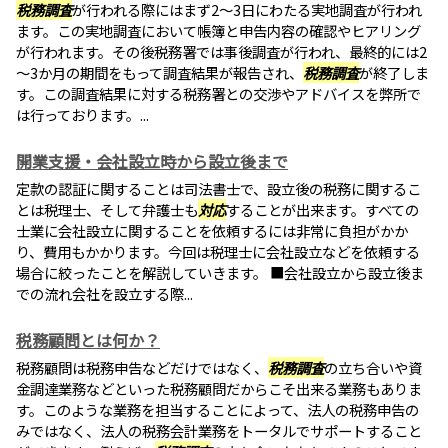
税務調査
が行われる際にはまず2～3日にわたる実地調査が行われ
ます。この実地調査において帳簿と申告内容の確認やヒアリング
が行われます。その後税務署では事後調査が行われ、最終的には2
～3か月の期間をもって調査結果が報告され、
税務調査
が終了しま
す。この調査結果に対する税務署との交渉やアドバイスを弊所で
は行っております。...
開業支援・会社設立時から設立後まで
定款の認証に関することは司法書士で、設立後の税務に関するこ
とは税理士、そして弁護士も
対応
することが出来ます。すべての
士業に会社設立に関することを依頼するには非常に負担がかか
り、費用もかかります。今回は税理士に会社設立などを依頼する
場合に絞ったことを解説していきます。 ■会社設立から設立後ま
での流れ会社を設立する際...
税務顧問とは何か？
税務顧問は税務申告などだけではなく、
税務調査
の立ち合いや資
金調達業務などといった税務顧問だからこそ出来る業務もありま
す。このような業務を担当することによって、法人の税務申告の
みではなく、法人の税務会計業務をトータルでサポートすること