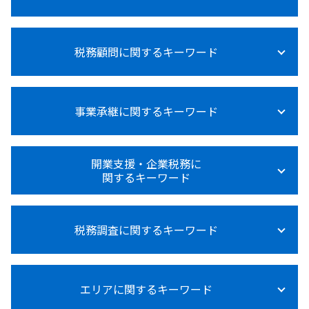
法人税 赤字の場合
法人税 税率
所得税 売上
法人税とは何か
税務顧問に関するキーワード
所得税 0円 確定申告 住民税
法人税 中間納付
所得税 障害者控除
法人税 上げるべき
所得税 って
法人税 節税対策
給与計算 代行
所得税法
法人税 不動産売却
事業承継に関するキーワード
税務顧問 必要
所得税法施行規則
法人税 赤字 繰越
記帳代行 相場
所得税 種類
交際費 損金不算入
税務顧問 費用
所得税 支払い方法
事業承継 後継者募集
法人税
税理士 記帳代行 領収書
開業支援・企業税務に
所得税 確定申告
事業承継
法人税 申告 延長
関するキーワード
税務顧問 給与
所得税 対策
事業承継 贈与税
法人税 大企業
税務調査 税理士 費用
副業 所得税 いくら から
事業承継 m&a
賃上げ促進税制 中小企業
税務顧問 営業代行
開業支援金 個人事業主
医療費控除 確定申告 やり方
事業承継税制
法人税等調整額
税務顧問 記帳代行
税務調査に関するキーワード
資金調達 追加融資
所得税法基本通達
事業承継 親族内承継
赤字 法人税
給与計算 ミス 防止
資金調達 方法 起業
所得税 売上計上時期
事業承継 個人から法人
法人税 大企業 中小企業
給与計算 税金
資金調達 個人向け
所得税 退職後
事業承継 生前贈与
税務調査 中小企業
法人税 申告
節税対策 相談 税務顧問
開業支援 助成金
所得税 0円 理由
事業承継 m&a 補助金
エリアに関するキーワード
税務調査 結果 いつ
法人税法施行令
節税 税務顧問
資金調達 方法 スタートアップ
所得税 0円 確定申告
事業承継 進め方
税務調査 事前通知