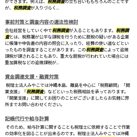
ができます。例えば、
税務調査
の立ち合いももちろんのことです
が、
税務調査
が入りづらく...
事前対策と調査内容の適法性検討
会社経営をしていく中で
税務調査
が入ることもあります。
税務調
査
とは、税務署が公平な課税を行うために脱税の疑いがある企業
に帳簿や申告書の内容の照会に入ったり、経費の使い道などとい
ったものを調査することがあります。この
税務調査
によって追徴
課税が課されることもあり、重大な脱税が行われていた場合には
重加算税などの追徴課税が...
資金調達支援・融資対策
税理士法人みやこでは沖縄本島、離島を中心に「税務顧問」「開
業支援」「
税務調査
」などといった税務相談を承っております。
「開業支援」に関してお困りのことがございましたらお気軽に弊
所までお問い合わせください。
記帳代行や給与計算
そのため、給与計算に関することも税理士に依頼することで作業
の効率化を図ることが出来るのです。税理士法人みやこでは沖縄