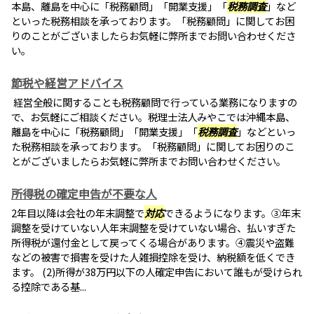
本島、離島を中心に「税務顧問」「開業支援」「
税務調査
」など
といった税務相談を承っております。「税務顧問」に関してお困
りのことがございましたらお気軽に弊所までお問い合わせくださ
い。
節税や経営アドバイス
経営全般に関することも税務顧問で行っている業務になりますの
で、お気軽にご相談ください。税理士法人みやこでは沖縄本島、
離島を中心に「税務顧問」「開業支援」「
税務調査
」などといっ
た税務相談を承っております。「税務顧問」に関してお困りのこ
とがございましたらお気軽に弊所までお問い合わせください。
所得税の確定申告が不要な人
2年目以降は会社の年末調整で
対応
できるようになります。③年末
調整を受けていない人年末調整を受けていない場合、払いすぎた
所得税が還付金として戻ってくる場合があります。④震災や盗難
などの被害で損害を受けた人雑損控除を受け、納税額を低くでき
ます。 (2)所得が38万円以下の人確定申告において誰もが受けられ
る控除である基...