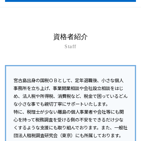
給与計算 依頼
開業支援 会社
所得税 売上 利益
事業承継税制 親族外 デメリット
税務調査 個人事業主
税理士 変更
資金調達 融資以外
沖縄 所得税 相談
所得税 受取利息
事業承継 コンサルティング
税務調査 いつまで
税務顧問とは
資金調達 方法 株式
沖縄離島 法人税 相談
所得税 申告漏れ
事業承継 事業譲渡 違い
税務調査 いつ終わる
税務顧問 経費
資金調達 方法 法人
名護市 開業支援
事業承継 自社株買い
税務調査 事前通知 いつ
給与計算 源泉徴収
起業 資金調達 個人
沖縄離島 開業支援
事業承継 相続対策
税務調査 いつくる
資格者紹介
税務顧問 必須
会社設立 助成金
沖縄本島 税務顧問
事業承継 贈与税 免除
税務調査 事前通知後 修正申告
記帳代行 個人事業主
資金調達 とは
Staff
沖縄離島 事業承継
事業承継 従業員
税務調査 修正申告 地方税
資金調達 融資
浦添市 事業承継
事業承継税制 わかりやすく
税務調査 いつ
開業支援 コンサルタント
沖縄本島 企業税務
事業承継 相談
税務調査 流れ
資金調達 方法 クラウドファンディング
沖縄 企業税務
事業承継 個人
税務調査 対象
資金調達 個人事業主
与那原町 税務調査対策
宮古島出身の国税ＯＢとして、定年退職後、小さな個人
税務調査 事前通知 チェック表
資金調達 融資 違い
那覇市 法人税 相談
事務所を立ち上げ、事業開業相談や会社設立相談をはじ
税務調査 立会い
資金調達
沖縄 開業支援
め、法人税や所得税、消費税など、税金で困っているどん
税務調査 対象期間
資金調達 方法
税務相談 沖縄県
な小さな事でも親切丁寧にサポートいたします。
税務調査 事前通知 修正申告 重加算税
沖縄 法人税 相談
特に、税理士が少ない離島の個人事業者や会社等にも関
税務調査 結果 遅い
沖縄 事業承継
税務調査 事前通知なし
心を持って税務調査を受ける側の不安をできるだけ少な
石垣市 税務顧問
税務調査 対応
くするような支援にも取り組んでおります。また、一般社
沖縄 税務顧問
団法人租税調査研究会（東京）にも所属しております。
沖縄市 開業支援