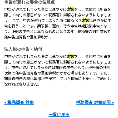
申告が遅れた場合の注意点
申告が遅れてしまった際には速やかに
対応
をし、意図的に所得を
隠して納付の意思がないと税務署に誤解されないようにしましょ
う。 まず、申告が遅れてしまった時に取るべき
対応
は速やかに申
告を行うことです。期限後に遅れて行う申告は期限後申告とな
り、正規の申告とは異なるものとなります。税務署の判断次第で
無申告加算税や重加算税が...
法人税の申告・納付
申告が遅れてしまった際には速やかに
対応
をし、意図的に所得を
隠して納付の意思がないと税務署に誤解されないようにしましょ
う。申告が遅れてしまった時は期限後申告となり、税務署の判断
次第で無申告加算税や重加算税がかかる場合もあります。また、
期限後申告の際は延滞税を予定していた税額に上乗せして納付し
なければなりません。
« 税務調査 対象
税務調査 対象期間 »
一覧に戻る