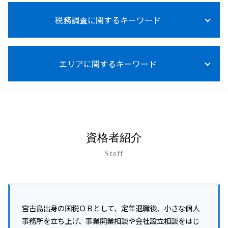
事業承継税制 親族外 デメリット
法人税 青色申告
税務顧問 記帳代行
資金調達 融資
所得税 節税
事業承継 個人事業主
法人税 納付期限 過ぎた
税務顧問とは
税務調査に関するキーワード
資金調達 方法 株式
所得税 売上 利益
事業承継 コンサルティング
法人税 上げるべき
税務顧問 経費
資金調達 方法 クラウドファンディング
所得税 売上計上時期
事業承継 事業譲渡 違い
法人税法施行規則
税務顧問 相場
資金調達 個人向け
所得税 内訳 住民税
事業承継 自社株買い
税務調査 いつ入る
法人税 支払時期
給与計算 税金
資金調達 方法 個人
副業 所得税 いくら から
事業承継 m&a
エリアに関するキーワード
税務調査 結果 遅い
法人税 納付
税務調査 税理士 費用
法人化 タイミング
所得税 売上
事業承継 相続税
税務調査 事前通知 チェック表
給与計算 依頼
開業支援 助成金
所得税 種類
事業承継 m&a 違い
税務調査 個人
税務顧問 給与
資金調達 融資以外
沖縄 所得税 相談
所得税 上乗せ
事業承継 m&a 補助金
税務調査 事前通知なし
税理士 記帳代行 領収書
会社設立 助成金
与那原町 税務調査対策
所得税率
事業承継 進め方
税務調査 いつからいつまで
節税 税務顧問
資金調達 方法 起業
名護市 開業支援
事業承継 種類
税務調査 事前通知後 修正申告
経営アドバイス 税務顧問
資金調達 とは
税務相談 沖縄県
事業承継 従業員
税務調査 内容
資格者紹介
税務顧問 必須
資金調達 方法
沖縄 事業承継
事業承継 親族内承継
税務調査 注意点
記帳代行 相場
資金調達 方法 法人
Staff
沖縄本島 開業支援
事業承継 後継者募集
税務調査 対象
資金調達 中小企業
豊見城市 会社設立
事業承継 後継者
税務調査
資金調達 融資 違い
石垣市 税務顧問
事業承継 コンサル
税務調査 いつ終わる
資金調達 方法 スタートアップ
南風原町 所得税 相談
事業承継 個人
税務調査 立会い
資金調達 追加融資
沖縄市 開業支援
宮古島出身の国税ＯＢとして、定年退職後、小さな個人
税務調査 事前通知 いつ
起業 資金調達 個人
久米島町 所得税 相談
事務所を立ち上げ、事業開業相談や会社設立相談をはじ
税務調査 事前通知