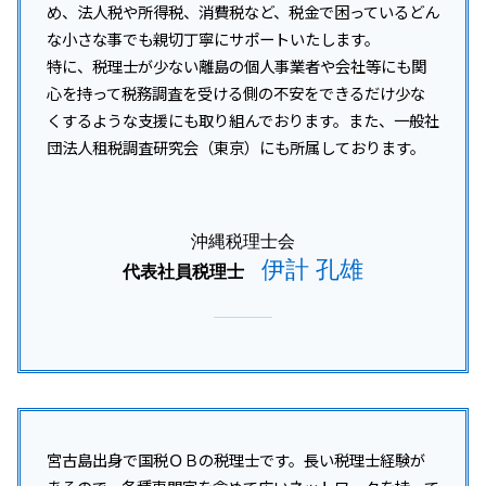
個人事業主 法人化 メリット
糸満市 企業税務
め、法人税や所得税、消費税など、税金で困っているどん
税務調査 対応
開業支援 コンサルタント
沖縄 企業税務
な小さな事でも親切丁寧にサポートいたします。
税務調査 いつ来る 法人
沖縄離島 法人税 相談
特に、税理士が少ない離島の個人事業者や会社等にも関
税務調査 いつ
宮古島市 資金調達支援
税務調査 中小企業
心を持って税務調査を受ける側の不安をできるだけ少な
南城市 税務調査
税務調査 いつくる
くするような支援にも取り組んでおります。また、一般社
沖縄離島 事業承継
団法人租税調査研究会（東京）にも所属しております。
沖縄離島 開業支援
うるま市 融資対策
沖縄本島 税務顧問
沖縄税理士会
伊計 孔雄
代表社員税理士
宮古島出身で国税ＯＢの税理士です。長い税理士経験が