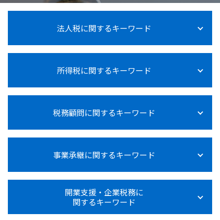
法人税に関するキーワード
法人税 大企業 中小企業
所得税に関するキーワード
法人税
法人税等調整額
法人税 税率
所得税 退職後
法人税とは何か
税務顧問に関するキーワード
所得税法基本通達
法人税 計算
所得税 対象
法人税 赤字 繰越
所得税 申告漏れ
法人税率
税務顧問 費用
所得税 確定申告
法人税 赤字の場合
事業承継に関するキーワード
給与計算 税理士
所得税 障害者控除
交際費 損金不算入
税理士 変更
所得税 受取利息
法人税 不動産売却
給与計算 ミス 防止
所得税 支払い方法
事業承継 注意点
法人税法
設備投資 補助金
開業支援・企業税務に
医療費控除 確定申告 やり方
事業承継 個人 マッチング
法人税 税理士
関するキーワード
税理士 記帳代行とは
所得税法
事業承継税制
法人税 節税対策
節税対策 相談 税務顧問
所得税