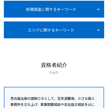
事業承継 贈与税 免除
法人税 節税対策
税務顧問 税理士
資金調達 個人保証
所得税法施行令
事業承継 後継者募集
赤字 法人税
税務顧問
税務調査に関するキーワード
資金調達 方法 株式
所得税 内訳 住民税
事業承継 m&a 違い
法人税 赤字の場合
給与計算 代行
開業支援 コンサルタント
所得税 売上計上時期
事業承継 個人から法人
交際費 損金不算入
給与計算 税金
開業支援 会社
所得税法
事業承継 親族内承継
税務調査
法人税 不動産売却
記帳代行 相場
開業支援金 個人事業主
所得税率
事業承継 自社株買い
エリアに関するキーワード
税務調査 対象
法人税法施行令
税理士 記帳代行 領収書
資金調達 個人投資家
副業 所得税 いくら から
事業承継 進め方
税務調査 事前通知 チェック表
税務顧問 営業代行
会社設立 助成金
所得税 確定申告
事業承継 コンサルティング
税務調査 いつまでさかのぼる
税務顧問 必要
資金調達 方法 スタートアップ
沖縄 開業支援
所得税 障害者控除
事業承継 注意点
税務調査 対策
税務顧問 給与
起業 資金調達 個人
うるま市 融資対策
所得税 退職後
事業承継 コンサル
税務調査 事前通知 修正申告 重加算税
給与計算 源泉徴収
資金調達 方法 起業
浦添市 事業承継
事業承継税制
税務調査 個人
経営アドバイス 税務顧問
開業支援 クリニック
沖縄本島 開業支援
事業承継
税務調査 結果 遅い
資格者紹介
税理士 記帳代行とは
資金調達 方法 クラウドファンディング
沖縄離島 法人税 相談
事業承継 贈与税
税務調査 立会い
税務調査 税理士 費用
資金調達 個人事業主
Staff
沖縄市 開業支援
事業承継 個人事業主
税務調査 個人事業主
資金調達 方法 個人
名護市 開業支援
m&a メリット デメリット
税務調査 対応
法人化 タイミング
沖縄 法人税 相談
事業承継税制 わかりやすく
税務調査 いつ
開業支援 助成金
沖縄 企業税務
事業承継 生前贈与
税務調査 事前通知
個人事業主 法人化 メリット
南城市 税務調査
宮古島出身の国税ＯＢとして、定年退職後、小さな個人
税務調査 いつくる
資金調達 融資
南風原町 所得税 相談
事務所を立ち上げ、事業開業相談や会社設立相談をはじ
税務調査 注意点
資金調達 方法