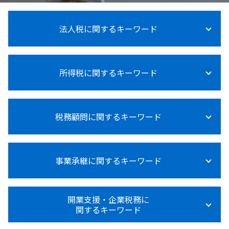
法人税に関するキーワード
法人税 申告期限
所得税に関するキーワード
法人税 申告
賃上げ促進税制 中小企業
法人税 納付方法
所得税 0円 確定申告 住民税
法人税 中間納付
税務顧問に関するキーワード
医療費控除 確定申告 やり方
法人税等調整額
所得税 種類
法人税 税理士
所得税 受取利息
法人税 上げるべき
税務顧問 費用
所得税 売上
法人税率 中小企業
事業承継に関するキーワード
税務顧問 必須
所得税法施行規則
法人税 計算
給与計算 委託
所得税法基本通達
法人税 大企業
節税 税務顧問
所得税 上乗せ
事業承継 m&a
法人税 支払時期
税務顧問 記帳代行
開業支援・企業税務に
所得税
事業承継 個人
法人税とは
関するキーワード
給与計算 ミス 防止
所得税 対策
事業承継 m&a 補助金
法人税 税率
税務顧問とは
所得税 申告漏れ