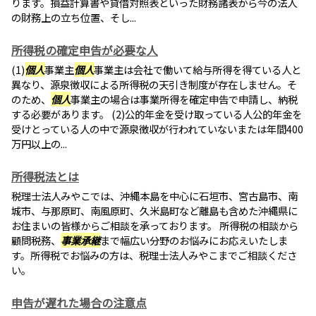
ります。損益計算書や貸借対照表といった財務諸表から今の法人
の財務上の立ち位置、そし...
所得税の確定申告が必要な人
(1)
個人
事業主
個人
事業主は会社で働いて給与所得を得ている人と
異なり、源泉徴収による所得税の天引き制度が存在しません。そ
のため、
個人
事業主の場合は事業所得を確定申告で申請し、納税
する必要があります。 (2)公的年金を受け取っている人公的年金を
受けとっている人の中で源泉徴収が行われていないまたは年間400
万円以上の...
所得税法とは
税理士法人みやこでは、沖縄本島を中心に石垣市、宮古島市、南
城市、与那原町、南風原町、久米島町など離島も含めた沖縄県に
お住まいの皆様からご相談を承っております。 所得税の相談から
顧問税務、
事業承継
まで幅広い分野のお悩みにお応えいたしま
す。所得税でお悩みの方は、税理士法人みやこまでご相談くださ
い。
申告が遅れた場合の注意点