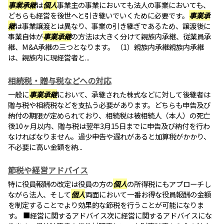
事業承継
は
個人
事業主の事業においても法人の事業においても、
どちらも経営を後世へと引き継いでいくために必要です。
事業承
継
は事業譲渡とは異なり、事業の引き継ぎであるため、譲渡後に
事業自体が
事業承継
の方法は大きく分けて親族内承継、従業員承
継、M&A承継の三つとなります。 （1）親族内承継親族内承継
は、親族内に現経営者と...
相続税・贈与税などへの対応
一般に
事業承継
において、承継された株式などに対して後継者は
贈与税や相続税などを支払う必要があります。どちらも申告及び
納付の期限が定められており、相続税は被相続人（本人）の死亡
後10ヶ月以内、贈与税は翌年3月15日までに申告及び納付を行わ
なければなりません。過少申告や遅れがあると加算税がかかり、
不必要に高い金額を納...
節税や経営アドバイス
特に役員報酬の改定は役員の方の
個人
の所得税にもアプローチし
ながら法人、そして
個人
両面において一番お得な役員報酬の金額
を制定することでより効果的な節税を行うことが可能になりま
す。 ■経営に関するアドバイス次に経営に関するアドバイスにな