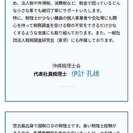
沖縄本島 税務顧問
め、法人税や所得税、消費税など、税金で困っているどん
税務調査 流れ
開業支援 コンサル
沖縄 事業承継
な小さな事でも親切丁寧にサポートいたします。
税務調査 いつからいつまで
税務相談 沖縄県
特に、税理士が少ない離島の個人事業者や会社等にも関
税務調査 対象期間
与那原町 税務調査対策
税務調査 中小企業
心を持って税務調査を受ける側の不安をできるだけ少な
宜野湾市 所得税 相談
税務調査 いつ終わる
くするような支援にも取り組んでおります。また、一般社
沖縄離島 事業承継
団法人租税調査研究会（東京）にも所属しております。
沖縄離島 開業支援
沖縄本島 事業承継
豊見城市 会社設立
沖縄税理士会
伊計 孔雄
代表社員税理士
宮古島出身で国税ＯＢの税理士です。長い税理士経験が
あるので、各種専門家を含めて広いネットワークを持って