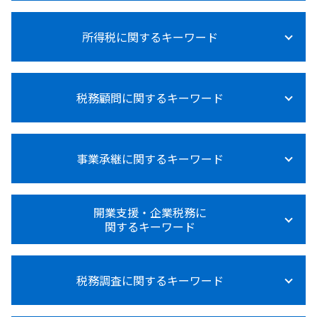
法人税 計算
所得税に関するキーワード
法人税 大企業 中小企業
法人税 赤字の場合
法人税とは何か
所得税 0円 確定申告
法人税 納税証明書
税務顧問に関するキーワード
所得税 売上
法人税法
所得税 0円 理由
法人税 税率
所得税計算
法人税率 中小企業
税務顧問 経費
所得税法施行規則
賃上げ促進税制 中小企業
事業承継に関するキーワード
設備投資 補助金
所得税 確定申告
法人税等調整額
税務顧問 記帳代行
所得税法
法人税 納付
給与計算 源泉徴収
所得税法基本通達
事業承継 従業員
法人税 税理士
税務顧問とは
開業支援・企業税務に
所得税 内訳 住民税
事業承継
法人税 大企業
関するキーワード
税務顧問 必須
所得税 種類
事業承継 個人
法人税 不動産売却
税理士 変更
所得税 退職後
事業承継 自社株買い
法人税とは 種類
税務顧問 相場
資金調達 方法 起業
医療費控除 確定申告 やり方
事業承継 贈与税 免除
法人税 納付方法
税務顧問 必要
税務調査に関するキーワード
資金調達 とは
所得税
事業承継 個人 マッチング
交際費 損金不算入
節税 税務顧問
資金調達 方法 クラウドファンディング
所得税 対象
事業承継 個人事業主
法人税 青色申告
給与計算 税理士
資金調達 方法 スタートアップ