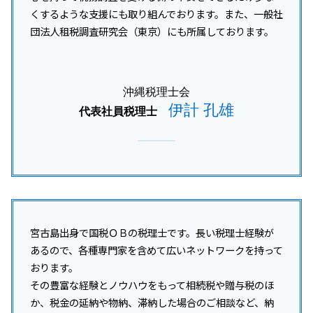
沖縄本島 法人税 相+B175:B202
税務調査 いつまで
くするような支援にも取り組んでおります。また、一般社
沖縄 事業承継
団法人租税調査研究会（東京）にも所属しております。
豊見城市 会社設立
沖縄 企業税務
石垣市 税務顧問
沖縄税理士会
伊計 孔雄
代表社員税理士
宮古島出身で国税ＯＢの税理士です。長い税理士経験が
あるので、各種専門家を含めて広いネットワークを持って
おります。
その豊富な経験とノウハウをもって相続税や贈与税のほ
か、税金の延納や物納、滞納した場合のご相談など、納