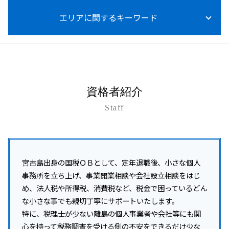
所得税法施行令
事業承継 個人から法人
税務調査 個人事業主
法人税率
給与計算 依頼
資金調達 方法 個人
所得税 受取利息
事業承継 コンサル
エリアに関するキーワード
税務調査 いつ終わる
法人税 上げるべき
給与計算 委託
起業 資金調達 個人
所得税 売上 利益
事業承継 生前贈与
税務調査 結果 いつ
税理士 記帳代行とは
資金調達 融資以外
所得税 って
m&a メリット デメリット
税務調査
節税対策 相談 税務顧問
法人化 タイミング
うるま市 融資対策
所得税 0円 確定申告 住民税
事業承継税制 わかりやすく
税務調査 事前通知 修正申告 重加算税
給与計算 税金
資金調達 中小企業
那覇市 法人税 相談
所得税 上乗せ
事業承継 事業譲渡 違い
税務調査 事前通知 いつ
経営アドバイス 税務顧問
開業支援金 個人事業主
沖縄本島 税務顧問
事業承継 m&a 違い
税務調査 いつ来る 法人
税務顧問 費用
資金調達 方法 株式
沖縄 税務顧問
事業承継 後継者
税務調査 事前通知 チェック表
資格者紹介
給与計算 代行
資金調達 融資
沖縄本島 事業承継
事業承継 相続対策
税務調査 結果 遅い
給与計算 ミス 防止
資金調達 個人投資家
Staff
沖縄離島 所得税 相談
事業承継 相談
税務調査 いつ
会社設立 助成金
沖縄本島 所得税 相談
事業承継 注意点
税務調査 流れ
資金調達 方法
沖縄本島 企業税務
事業承継 種類
税務調査 中小企業
開業支援 助成金
沖縄 所得税 相談
事業承継税制 親族外 デメリット
税務調査 対応
開業支援 クリニック
浦添市 事業承継
宮古島出身の国税ＯＢとして、定年退職後、小さな個人
税務調査 修正申告 地方税
開業支援 会社
沖縄市 開業支援
事務所を立ち上げ、事業開業相談や会社設立相談をはじ
税務調査 いつくる
資金調達 種類
南城市 税務調査
め、法人税や所得税、消費税など、税金で困っているどん
税務調査 対策
個人事業主 法人化 メリット
宮古島市 資金調達支援
な小さな事でも親切丁寧にサポートいたします。
税務調査 対象
沖縄 開業支援
特に、税理士が少ない離島の個人事業者や会社等にも関
税務調査 立会い
与那原町 税務調査対策
税務調査 何年分
心を持って税務調査を受ける側の不安をできるだけ少な