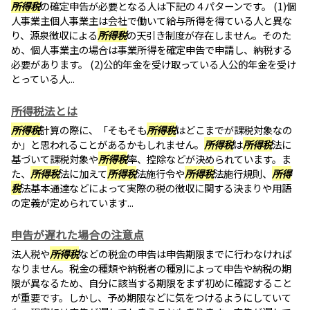
所得税
の確定申告が必要となる人は下記の４パターンです。 (1)個
人事業主個人事業主は会社で働いて給与所得を得ている人と異な
り、源泉徴収による
所得税
の天引き制度が存在しません。そのた
め、個人事業主の場合は事業所得を確定申告で申請し、納税する
必要があります。 (2)公的年金を受け取っている人公的年金を受け
とっている人...
所得税法とは
所得税
計算の際に、「そもそも
所得税
はどこまでが課税対象なの
か」と思われることがあるかもしれません。
所得税
は
所得税
法に
基づいて課税対象や
所得税
率、控除などが決められています。ま
た、
所得税
法に加えて
所得税
法施行令や
所得税
法施行規則、
所得
税
法基本通達などによって実際の税の徴収に関する決まりや用語
の定義が定められています...
申告が遅れた場合の注意点
法人税や
所得税
などの税金の申告は申告期限までに行わなければ
なりません。税金の種類や納税者の種別によって申告や納税の期
限が異なるため、自分に該当する期限をまず初めに確認すること
が重要です。しかし、予め期限などに気をつけるようにしていて