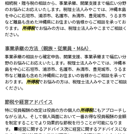
相続税・贈与税の相談から、事業承継、開業支援まで幅広い分野
のお悩みにお応えいたします。税理士法人みやこでは、沖縄本島
を中心に石垣市、浦添市、名護市、糸満市、豊見城市、うるま市
など離島も含めた沖縄県にお住まいの皆様からご相談を承ってお
ります。
所得税
でお悩みの方は、税理士法人みやこまでご相談く
ださい。
事業承継の方法（親族・従業員・M&A）
事業承継の相談から確定申告、開業支援、事業承継まで幅広い分
野のお悩みにお応えいたします。税理士法人みやこでは、沖縄本
島を中心に石垣市、浦添市、名護市、糸満市、豊見城市、うるま
市など離島も含めた沖縄県にお住まいの皆様からご相談を承って
おります。
所得税
でお悩みの方は、税理士法人みやこまでご相談
ください。
節税や経営アドバイス
特に役員報酬の改定は役員の方の個人の
所得税
にもアプローチし
ながら法人、そして個人両面において一番お得な役員報酬の金額
を制定することでより効果的な節税を行うことが可能になりま
す。 ■経営に関するアドバイス次に経営に関するアドバイスにな