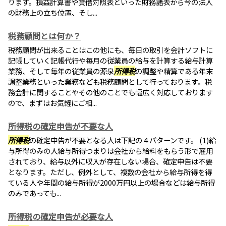
ります。損益計算書や貸借対照表といった財務諸表から今の法人
の財務上の立ち位置、そし...
税務顧問とは何か？
税務顧問が出来ることはこの他にも、毎日の取引を会計ソフトに
記帳していく記帳代行や毎月の従業員の給与を計算する給与計算
業務、そして毎年の従業員の源泉
所得税
の調整や精算である年末
調整業務といった業務なども税務顧問として行っております。税
務会計に関することやその他のことでも幅広く対応しております
ので、まずはお気軽にご相...
所得税の確定申告が不要な人
所得税
の確定申告が不要となる人は下記の４パターンです。 (1)給
与所得のみの人給与所得つまりは会社から給料をもらう形で雇用
されており、給与以外に収入が存在しない場合、確定申告は不要
となります。ただし、例外として、複数の会社から給与所得を得
ている人や年間の給与所得が2000万円以上の場合などは給与所得
のみであっても...
所得税の確定申告が必要な人