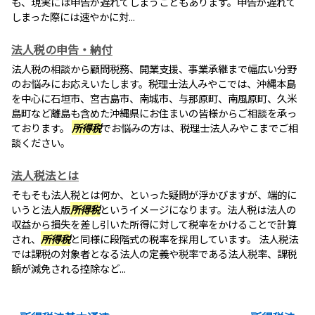
も、現実には申告が遅れてしまうこともあります。申告が遅れて
しまった際には速やかに対...
法人税の申告・納付
法人税の相談から顧問税務、開業支援、事業承継まで幅広い分野
のお悩みにお応えいたします。税理士法人みやこでは、沖縄本島
を中心に石垣市、宮古島市、南城市、与那原町、南風原町、久米
島町など離島も含めた沖縄県にお住まいの皆様からご相談を承っ
ております。
所得税
でお悩みの方は、税理士法人みやこまでご相
談ください。
法人税法とは
そもそも法人税とは何か、といった疑問が浮かびますが、端的に
いうと法人版
所得税
というイメージになります。法人税は法人の
収益から損失を差し引いた所得に対して税率をかけることで計算
され、
所得税
と同様に段階式の税率を採用しています。 法人税法
では課税の対象者となる法人の定義や税率である法人税率、課税
額が減免される控除など...