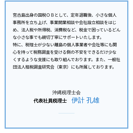
事業承継税制 わかりやすく
税務調査 いつまで
資金調達 個人向け
沖縄 所得税 相談
事業承継 コンサルティング
税務調査 個人事業主
資金調達 個人保証
与那原町 税務調査対策
宮古島出身の国税ＯＢとして、定年退職後、小さな個人
税務調査 対応
資金調達 種類
税務相談 沖縄県
事務所を立ち上げ、事業開業相談や会社設立相談をはじ
税務調査 いつ終わる
起業 資金調達 個人
沖縄離島 所得税 相談
め、法人税や所得税、消費税など、税金で困っているどん
税務調査 何年分
資金調達
浦添市 事業承継
な小さな事でも親切丁寧にサポートいたします。
税務調査 事前通知後 修正申告
宜野湾市 所得税 相談
特に、税理士が少ない離島の個人事業者や会社等にも関
税務調査 中小企業
久米島町 所得税 相談
税務調査 いつ入る
心を持って税務調査を受ける側の不安をできるだけ少な
沖縄離島 法人税 相談
税務調査 修正申告 地方税
くするような支援にも取り組んでおります。また、一般社
沖縄本島 開業支援
団法人租税調査研究会（東京）にも所属しております。
うるま市 融資対策
豊見城市 会社設立
宮古島市 資金調達支援
沖縄税理士会
伊計 孔雄
代表社員税理士