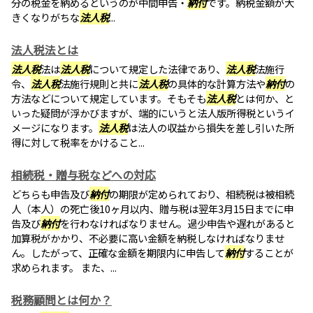
分の税金を納めるというのが中間申告・
納付
です。納税金額が大
きくなりがちな
法人税
...
法人税法とは
法人税
法は
法人税
について規定した法律であり、
法人税
法施行
令、
法人税
法施行規則と共に
法人税
の具体的な計算方法や
納付
の
方法などについて規定しています。そもそも
法人税
とは何か、と
いった疑問が浮かびますが、端的にいうと法人版所得税というイ
メージになります。
法人税
は法人の収益から損失を差し引いた所
得に対して税率をかけること...
相続税・贈与税などへの対応
どちらも申告及び
納付
の期限が定められており、相続税は被相続
人（本人）の死亡後10ヶ月以内、贈与税は翌年3月15日までに申
告及び
納付
を行わなければなりません。過少申告や遅れがあると
加算税がかかり、不必要に高い金額を納税しなければなりませ
ん。したがって、正確な金額を期限内に申告して
納付
することが
求められます。 また、...
税務顧問とは何か？