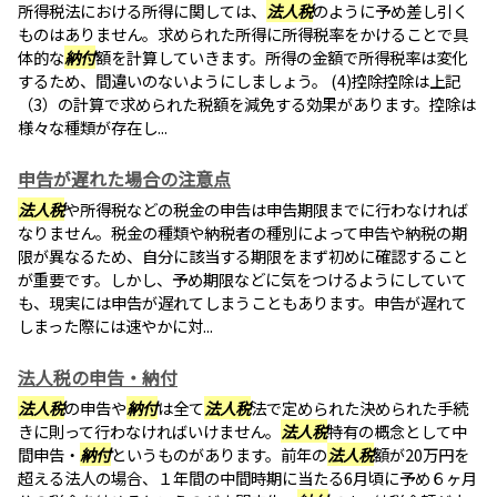
所得税法における所得に関しては、
法人税
のように予め差し引く
ものはありません。求められた所得に所得税率をかけることで具
体的な
納付
額を計算していきます。所得の金額で所得税率は変化
するため、間違いのないようにしましょう。 (4)控除控除は上記
（3）の計算で求められた税額を減免する効果があります。控除は
様々な種類が存在し...
申告が遅れた場合の注意点
法人税
や所得税などの税金の申告は申告期限までに行わなければ
なりません。税金の種類や納税者の種別によって申告や納税の期
限が異なるため、自分に該当する期限をまず初めに確認すること
が重要です。しかし、予め期限などに気をつけるようにしていて
も、現実には申告が遅れてしまうこともあります。申告が遅れて
しまった際には速やかに対...
法人税の申告・納付
法人税
の申告や
納付
は全て
法人税
法で定められた決められた手続
きに則って行わなければいけません。
法人税
特有の概念として中
間申告・
納付
というものがあります。前年の
法人税
額が20万円を
超える法人の場合、１年間の中間時期に当たる6月頃に予め６ヶ月