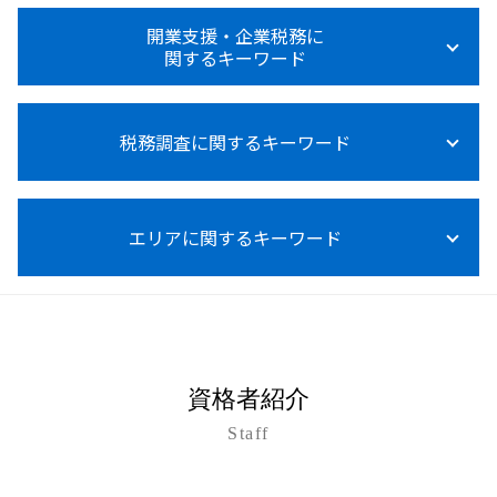
法人税率 中小企業
税務顧問 営業代行
所得税 申告漏れ
事業承継 個人から法人
法人税等調整額
節税対策 相談 税務顧問
開業支援・企業税務に
所得税 障害者控除
事業承継 自社株買い
法人税 赤字の場合
関するキーワード
節税 税務顧問
所得税 節税
事業承継税制
法人税 赤字 繰越
設備投資 補助金
所得税法基本通達
事業承継 注意点
法人税率
給与計算 ミス 防止
資金調達 融資以外
所得税 確定申告
事業承継 事業譲渡 違い
法人税法
給与計算 源泉徴収
税務調査に関するキーワード
開業支援 助成金
所得税
事業承継 相談
法人税法施行令
税理士 変更
資金調達 方法 個人
所得税 対策
事業承継 親族内承継
交際費 損金不算入
給与計算 依頼
資金調達 方法 クラウドファンディング
所得税法
事業承継 相続税
税務調査 いつからいつまで
法人税法施行規則
税務顧問 必要
資金調達 とは
所得税 支払い方法
事業承継 m&a 違い
エリアに関するキーワード
税務調査 事前通知 修正申告 重加算税
法人税 大企業 中小企業
記帳代行 相場
資金調達 方法
所得税計算
事業承継税制 親族外 デメリット
税務調査 結果 いつ
税務顧問 必須
開業支援金 個人事業主
所得税 って
事業承継 後継者募集
税務調査 流れ
税務顧問 経費
会社設立 助成金
糸満市 企業税務
副業 所得税 いくら から
事業承継 コンサル
税務調査 事前通知 いつ
税理士 記帳代行とは
資金調達 追加融資
沖縄 企業税務
所得税 内訳 住民税
事業承継
税務調査 対象期間
税務調査 税理士 費用
資金調達 融資 違い
沖縄本島 法人税 相+B175:B202
事業承継 従業員
税務調査 事前通知 チェック表
給与計算 代行
資金調達 方法 起業
沖縄離島 事業承継
事業承継 生前贈与
税務調査 立会い
資格者紹介
記帳代行 個人事業主
開業支援 クリニック
南城市 税務調査
事業承継 贈与税
税務調査 いつくる
給与計算 税金
資金調達 個人事業主
Staff
沖縄本島 事業承継
m&a メリット デメリット
税務調査 いつまでさかのぼる
資金調達 中小企業
沖縄 事業承継
事業承継 個人
税務調査
資金調達 方法 法人
沖縄 法人税 相談