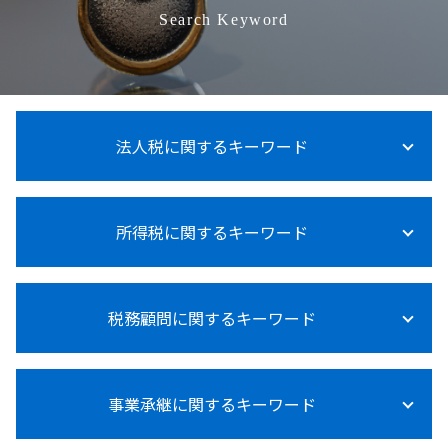
Search Keyword
法人税に関するキーワード
賃上げ促進税制 中小企業
所得税に関するキーワード
法人税 上げるべき
法人税 支払時期
法人税 納付期限 過ぎた
所得税 売上 利益
法人税 中間納付
税務顧問に関するキーワード
医療費控除 確定申告 やり方
法人税 申告期限
所得税 対象
法人税とは何か
所得税率
法人税
税務顧問とは
所得税 退職後
法人税 申告 延長
事業承継に関するキーワード
税務顧問 費用
所得税 上乗せ
法人税 計算
税理士 記帳代行 領収書
所得税 種類