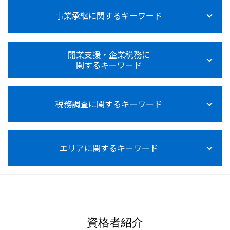
法人税 納税証明書
設備投資 補助金
副業 所得税 いくら から
法人税 大企業 中小企業
事業承継に関するキーワード
税務顧問 必要
所得税法基本通達
法人税とは
税務顧問
所得税 申告漏れ
法人税 赤字の場合
税務顧問 費用
所得税 節税
事業承継 m&a 補助金
法人税
給与計算 源泉徴収
開業支援・企業税務に
所得税 内訳 住民税
事業承継 m&a
法人税法施行規則
関するキーワード
税務顧問 記帳代行
所得税 障害者控除
事業承継 コンサル
法人税 上げるべき
記帳代行 個人事業主
所得税 って
事業承継 相続税
法人税 不動産売却
税務顧問 必須
開業支援 クリニック
所得税
事業承継 個人から法人
赤字 法人税
税務顧問 相場
税務調査に関するキーワード
資金調達 種類
所得税 売上計上時期
事業承継 自社株買い
法人税とは 種類
節税対策 相談 税務顧問
資金調達
所得税 0円 理由
事業承継 生前贈与
法人税 青色申告
税理士 記帳代行 領収書
会社設立 助成金
所得税 支払い方法
事業承継 従業員
税務調査 事前通知 修正申告 重加算税
法人税等調整額
税務顧問 給与
資金調達 個人投資家
所得税 確定申告
事業承継 進め方
エリアに関するキーワード
税務調査 対応
法人税 大企業
税務顧問 営業代行
資金調達 方法 法人
所得税法施行令
事業承継 コンサルティング
税務調査 中小企業
税務調査 税理士 費用
資金調達 方法 クラウドファンディング
所得税法施行規則
事業承継 m&a 違い
税務調査 結果 遅い
税理士 記帳代行とは
資金調達 方法 起業
浦添市 事業承継
所得税 0円 確定申告
事業承継 後継者
税務調査 事前通知 いつ
給与計算 税理士
個人事業主 法人化 メリット
糸満市 企業税務
所得税法
事業承継 個人
税務調査 いつくる
税務顧問 税理士
資金調達 個人向け
沖縄離島 所得税 相談
事業承継 種類
税務調査 事前通知
税務顧問とは
資金調達 融資 違い
沖縄 事業承継
事業承継 後継者募集
税務調査 対策
資格者紹介
給与計算 依頼
開業支援 コンサルタント
宮古島市 資金調達支援