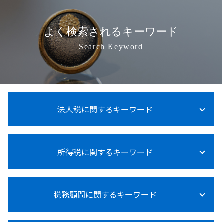
よく検索されるキーワード
Search Keyword
法人税に関するキーワード
法人税 納付期限 過ぎた
所得税に関するキーワード
法人税 税理士
賃上げ促進税制 中小企業
法人税 納付方法
所得税計算
法人税 赤字 繰越
税務顧問に関するキーワード
所得税 上乗せ
法人税とは何か
所得税 退職後
法人税 申告期限
所得税 対象