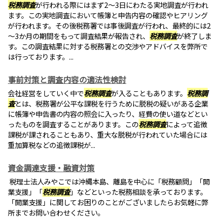
税務調査
が行われる際にはまず2～3日にわたる実地調査が行われ
ます。この実地調査において帳簿と申告内容の確認やヒアリング
が行われます。その後税務署では事後調査が行われ、最終的には2
～3か月の期間をもって調査結果が報告され、
税務調査
が終了しま
す。この調査結果に対する税務署との交渉やアドバイスを弊所で
は行っております。...
事前対策と調査内容の適法性検討
会社経営をしていく中で
税務調査
が入ることもあります。
税務調
査
とは、税務署が公平な課税を行うために脱税の疑いがある企業
に帳簿や申告書の内容の照会に入ったり、経費の使い道などとい
ったものを調査することがあります。この
税務調査
によって追徴
課税が課されることもあり、重大な脱税が行われていた場合には
重加算税などの追徴課税が...
資金調達支援・融資対策
税理士法人みやこでは沖縄本島、離島を中心に「税務顧問」「開
業支援」「
税務調査
」などといった税務相談を承っております。
「開業支援」に関してお困りのことがございましたらお気軽に弊
所までお問い合わせください。