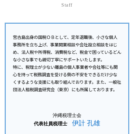
事業承継 相談
税務調査 いつ
経営アドバイス 税務顧問
資金調達 中小企業
Staff
沖縄本島 所得税 相談
事業承継 個人事業主
税務調査
資金調達 融資
那覇市 法人税 相談
事業承継 注意点
税務調査 対象
開業支援 助成金
沖縄離島 法人税 相談
事業承継 相続対策
税務調査 対象期間
資金調達 方法 個人
久米島町 所得税 相談
事業承継税制 わかりやすく
税務調査 いつまで
資金調達 追加融資
沖縄本島 事業承継
宮古島出身の国税ＯＢとして、定年退職後、小さな個人
税務調査 事前通知なし
資金調達 個人保証
沖縄本島 法人税 相+B175:B202
事務所を立ち上げ、事業開業相談や会社設立相談をはじ
税務調査 結果 いつ
資金調達 方法 スタートアップ
沖縄 企業税務
め、法人税や所得税、消費税など、税金で困っているどん
税務調査 立会い
開業支援 会社
宜野湾市 所得税 相談
な小さな事でも親切丁寧にサポートいたします。
税務調査 いつ来る 法人
沖縄 開業支援
特に、税理士が少ない離島の個人事業者や会社等にも関
税務調査 いつまでさかのぼる
沖縄本島 企業税務
税務調査 注意点
心を持って税務調査を受ける側の不安をできるだけ少な
与那原町 税務調査対策
税務調査 いつ入る
くするような支援にも取り組んでおります。また、一般社
沖縄本島 開業支援
団法人租税調査研究会（東京）にも所属しております。
豊見城市 会社設立
南風原町 所得税 相談
うるま市 融資対策
沖縄税理士会
伊計 孔雄
代表社員税理士