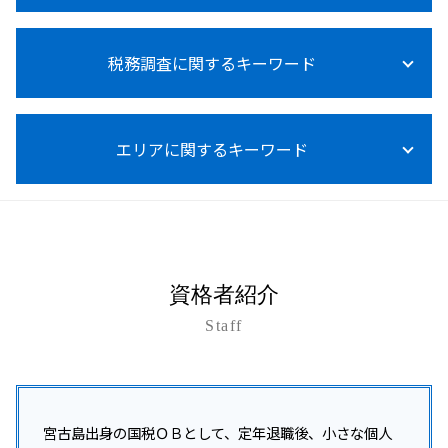
m&a メリット デメリット
法人税 不動産売却
記帳代行 個人事業主
所得税 種類
事業承継 贈与税
賃上げ促進税制 中小企業
給与計算 ミス 防止
資金調達 方法 法人
所得税
事業承継 注意点
法人税 赤字の場合
節税対策 相談 税務顧問
税務調査に関するキーワード
資金調達 融資 違い
医療費控除 確定申告 やり方
事業承継
法人税等調整額
税務顧問 必要
資金調達 方法 個人
所得税 売上 利益
事業承継 m&a 補助金
法人税 支払時期
税務顧問 必須
資金調達 方法 スタートアップ
所得税法施行令
事業承継 進め方
税務調査 対象期間
法人税 大企業
設備投資 補助金
資金調達 個人保証
所得税 売上計上時期
事業承継 事業譲渡 違い
エリアに関するキーワード
税務調査 いつまでさかのぼる
法人税 税理士
税務顧問 営業代行
起業 資金調達 個人
所得税 0円 理由
事業承継 贈与税 免除
税務調査 結果 いつ
記帳代行 相場
開業支援 コンサルタント
所得税 0円 確定申告 住民税
事業承継 後継者募集
税務調査 修正申告 地方税
税務顧問 税理士
資金調達 方法 起業
久米島町 所得税 相談
所得税 内訳 住民税
事業承継税制
税務調査 中小企業
給与計算 税金
資金調達
沖縄本島 税務顧問
副業 所得税 いくら から
事業承継 生前贈与
税務調査 いつ来る 法人
税理士 変更
資金調達 中小企業
沖縄 所得税 相談
事業承継 コンサル
税務調査 事前通知
給与計算 税理士
個人事業主 法人化 メリット
南城市 税務調査
事業承継 相談
税務調査 対応
資格者紹介
税務顧問 経費
開業支援 助成金
沖縄 法人税 相談
事業承継 親族内承継
税務調査 いつからいつまで
税務顧問 記帳代行
資金調達 方法 クラウドファンディング
Staff
石垣市 税務顧問
事業承継税制 親族外 デメリット
税務調査 事前通知 いつ
資金調達 個人向け
与那原町 税務調査対策
事業承継 個人事業主
税務調査 対策
会社設立 助成金
沖縄本島 企業税務
事業承継 相続税
税務調査 内容
資金調達 方法 株式
うるま市 融資対策
事業承継 自社株買い
税務調査 対象
法人化 タイミング
浦添市 事業承継
宮古島出身の国税ＯＢとして、定年退職後、小さな個人
税務調査 個人