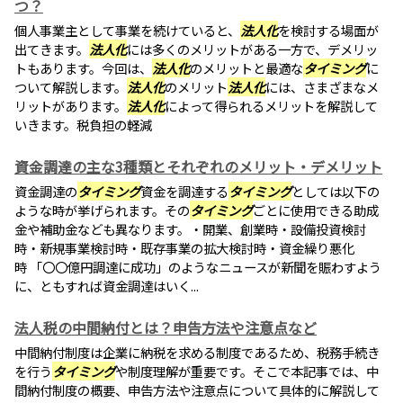
つ？
個人事業主として事業を続けていると、
法人化
を検討する場面が
出てきます。
法人化
には多くのメリットがある一方で、デメリッ
トもあります。今回は、
法人化
のメリットと最適な
タイミング
に
ついて解説します。
法人化
のメリット
法人化
には、さまざまなメ
リットがあります。
法人化
によって得られるメリットを解説して
いきます。税負担の軽減
資金調達の主な3種類とそれぞれのメリット・デメリット
資金調達の
タイミング
資金を調達する
タイミング
としては以下の
ような時が挙げられます。その
タイミング
ごとに使用できる助成
金や補助金なども異なります。・開業、創業時・設備投資検討
時・新規事業検討時・既存事業の拡大検討時・資金繰り悪化
時 「〇〇億円調達に成功」のようなニュースが新聞を賑わすよう
に、ともすれば資金調達はいく...
法人税の中間納付とは？申告方法や注意点など
中間納付制度は企業に納税を求める制度であるため、税務手続き
を行う
タイミング
や制度理解が重要です。そこで本記事では、中
間納付制度の概要、申告方法や注意点について具体的に解説して