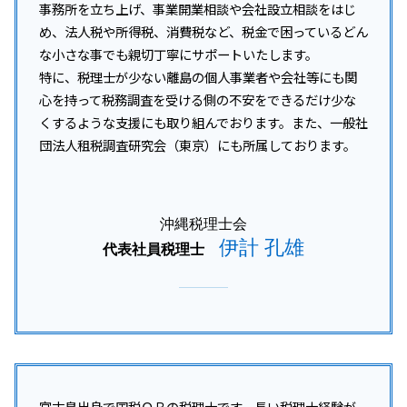
資金調達 融資
沖縄離島 法人税 相談
事務所を立ち上げ、事業開業相談や会社設立相談をはじ
税務調査 事前通知なし
資金調達 個人投資家
沖縄 企業税務
め、法人税や所得税、消費税など、税金で困っているどん
税務調査 いつ終わる
資金調達 個人事業主
沖縄市 開業支援
な小さな事でも親切丁寧にサポートいたします。
税務調査 いつくる
沖縄本島 法人税 相+B175:B202
特に、税理士が少ない離島の個人事業者や会社等にも関
税務調査 注意点
糸満市 企業税務
税務調査 事前通知 修正申告 重加算税
心を持って税務調査を受ける側の不安をできるだけ少な
南風原町 所得税 相談
税務調査 何年分
くするような支援にも取り組んでおります。また、一般社
沖縄離島 所得税 相談
団法人租税調査研究会（東京）にも所属しております。
宜野湾市 所得税 相談
名護市 開業支援
沖縄本島 事業承継
沖縄税理士会
伊計 孔雄
代表社員税理士
宮古島出身で国税ＯＢの税理士です。長い税理士経験が