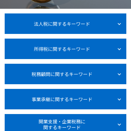
法人税に関するキーワード
法人税法施行規則
所得税に関するキーワード
法人税 青色申告
法人税率
法人税
所得税 って
法人税 中間納付
税務顧問に関するキーワード
所得税 対象
法人税 申告 延長
所得税 対策
法人税とは 種類
所得税法
法人税 納付
給与計算 代行
所得税計算
赤字 法人税
事業承継に関するキーワード
税務顧問 費用
所得税 申告漏れ
法人税 大企業 中小企業
給与計算 源泉徴収
所得税 上乗せ
法人税 節税対策
給与計算 依頼
所得税 売上
事業承継 個人から法人
法人税 申告期限
税理士 記帳代行とは
開業支援・企業税務に
所得税 受取利息
事業承継税制 わかりやすく
法人税 納付期限 過ぎた
関するキーワード
税務調査 税理士 費用
所得税 障害者控除