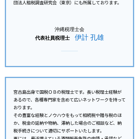
団法人租税調査研究会（東京）にも所属しております。
沖縄本島 税務顧問
税務相談 沖縄県
那覇市 法人税 相談
沖縄税理士会
伊計 孔雄
代表社員税理士
宮古島出身で国税ＯＢの税理士です。長い税理士経験が
あるので、各種専門家を含めて広いネットワークを持って
おります。
その豊富な経験とノウハウをもって相続税や贈与税のほ
か、税金の延納や物納、滞納した場合のご相談など、納
税手続きについて適切にサポートいたします。
更には、最近増えている酒類販売免許の申請・承認など