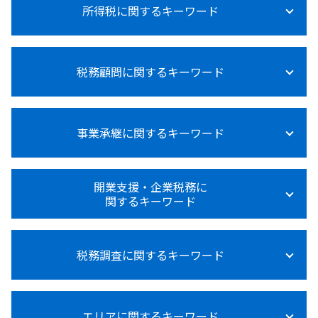
所得税に関するキーワード
法人税等調整額
法人税
法人税とは何か
所得税 申告漏れ
法人税 納付方法
税務顧問に関するキーワード
所得税 対策
法人税 上げるべき
所得税 対象
法人税 大企業
所得税 障害者控除
賃上げ促進税制 中小企業
税務顧問 経費
所得税 内訳 住民税
法人税法
事業承継に関するキーワード
給与計算 委託
所得税 節税
交際費 損金不算入
節税 税務顧問
所得税 退職後
法人税 青色申告
給与計算 依頼
所得税 種類
事業承継 コンサル
法人税とは
税務顧問 給与
開業支援・企業税務に
医療費控除 確定申告 やり方
事業承継 個人から法人
法人税 不動産売却
関するキーワード
税務顧問 必要
所得税 0円 理由
事業承継 個人 マッチング
法人税 大企業 中小企業
経営アドバイス 税務顧問
所得税法施行規則
事業承継 贈与税
赤字 法人税
税務顧問 営業代行
資金調達 追加融資
所得税 上乗せ
事業承継 従業員
法人税 税率
設備投資 補助金
税務調査に関するキーワード
起業 資金調達 個人
副業 所得税 いくら から
事業承継 m&a
法人税 計算
税理士 記帳代行とは
個人事業主 法人化 メリット
所得税法基本通達
事業承継 相続税
法人税 申告期限
給与計算 ミス 防止
資金調達 融資以外
所得税 売上
事業承継 相続対策
税務調査 対象期間
法人税 納税証明書
税理士 変更
資金調達 方法 クラウドファンディング
所得税 0円 確定申告
事業承継 後継者
エリアに関するキーワード
税務調査 結果 いつ