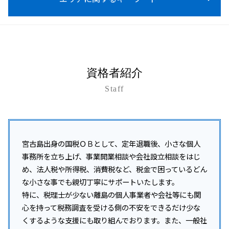
法人税 節税対策
税務顧問
資金調達
所得税 0円 確定申告 住民税
事業承継 個人
税務調査 注意点
節税対策 相談 税務顧問
資金調達 とは
所得税 支払い方法
事業承継税制 わかりやすく
税務調査 事前通知 いつ
税務顧問 費用
資金調達 方法
沖縄離島 法人税 相談
所得税率
事業承継 種類
税務調査 いつ来る 法人
税務顧問とは
資金調達 種類
沖縄 企業税務
所得税 確定申告
事業承継 コンサルティング
税務調査 事前通知 修正申告 重加算税
給与計算 税金
資金調達 方法 法人
沖縄 所得税 相談
事業承継 相談
税務調査 結果 遅い
税務調査 税理士 費用
開業支援 助成金
名護市 開業支援
事業承継 進め方
税務調査 流れ
資格者紹介
税務顧問 記帳代行
開業支援 コンサル
沖縄市 開業支援
事業承継税制 親族外 デメリット
税務調査 立会い
税務顧問 税理士
資金調達 方法 株式
Staff
沖縄離島 所得税 相談
事業承継 m&a 違い
税務調査 事前通知 チェック表
開業支援 クリニック
沖縄本島 所得税 相談
事業承継 後継者募集
税務調査 いつ終わる
資金調達 個人保証
豊見城市 会社設立
事業承継 事業譲渡 違い
税務調査 事前通知
資金調達 個人投資家
沖縄本島 開業支援
事業承継
税務調査 いつまでさかのぼる
開業支援 会社
南風原町 所得税 相談
宮古島出身の国税ＯＢとして、定年退職後、小さな個人
税務調査 いつ入る
資金調達 方法 スタートアップ
沖縄離島 事業承継
事務所を立ち上げ、事業開業相談や会社設立相談をはじ
税務調査 対策
法人化 タイミング
沖縄本島 企業税務
め、法人税や所得税、消費税など、税金で困っているどん
税務調査 いつからいつまで
資金調達 融資 違い
宮古島市 資金調達支援
な小さな事でも親切丁寧にサポートいたします。
税務調査 内容
南城市 税務調査
特に、税理士が少ない離島の個人事業者や会社等にも関
税務調査 中小企業
沖縄 税務顧問
税務調査
心を持って税務調査を受ける側の不安をできるだけ少な
沖縄離島 開業支援
税務調査 個人事業主
くするような支援にも取り組んでおります。また、一般社
与那原町 税務調査対策