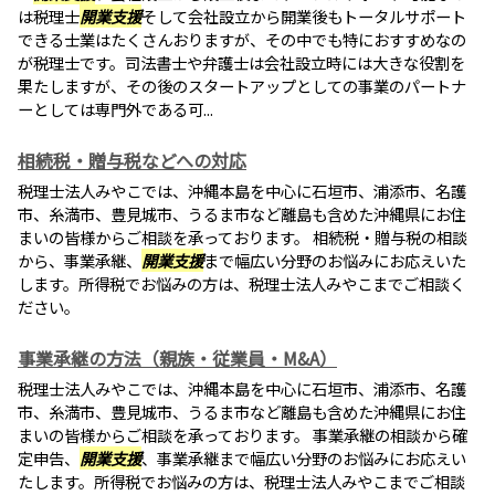
は税理士
開業支援
そして会社設立から開業後もトータルサポート
できる士業はたくさんおりますが、その中でも特におすすめなの
が税理士です。司法書士や弁護士は会社設立時には大きな役割を
果たしますが、その後のスタートアップとしての事業のパートナ
ーとしては専門外である可...
相続税・贈与税などへの対応
税理士法人みやこでは、沖縄本島を中心に石垣市、浦添市、名護
市、糸満市、豊見城市、うるま市など離島も含めた沖縄県にお住
まいの皆様からご相談を承っております。 相続税・贈与税の相談
から、事業承継、
開業支援
まで幅広い分野のお悩みにお応えいた
します。所得税でお悩みの方は、税理士法人みやこまでご相談く
ださい。
事業承継の方法（親族・従業員・M&A）
税理士法人みやこでは、沖縄本島を中心に石垣市、浦添市、名護
市、糸満市、豊見城市、うるま市など離島も含めた沖縄県にお住
まいの皆様からご相談を承っております。 事業承継の相談から確
定申告、
開業支援
、事業承継まで幅広い分野のお悩みにお応えい
たします。所得税でお悩みの方は、税理士法人みやこまでご相談