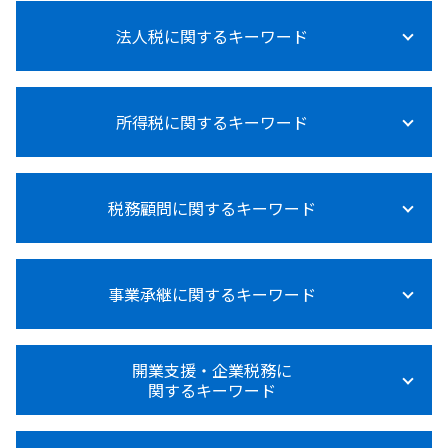
法人税に関するキーワード
法人税 上げるべき
所得税に関するキーワード
法人税 赤字の場合
法人税 不動産売却
法人税 節税対策
所得税 退職後
法人税率
税務顧問に関するキーワード
所得税 種類
法人税 青色申告
所得税法
法人税 申告 延長
所得税法基本通達
法人税 申告期限
給与計算 源泉徴収
所得税 確定申告
法人税 納付期限 過ぎた
事業承継に関するキーワード
記帳代行 個人事業主
所得税 上乗せ
法人税とは何か
税理士 変更
所得税 って
法人税とは 種類
給与計算 ミス 防止
所得税 受取利息
事業承継 相談
赤字 法人税
節税対策 相談 税務顧問
開業支援・企業税務に
医療費控除 確定申告 やり方
事業承継
法人税 税理士
関するキーワード
給与計算 代行
所得税 対策
事業承継 親族内承継
法人税 支払時期
税務顧問 給与
所得税率
事業承継 個人
法人税法
税務調査 税理士 費用
法人化 タイミング