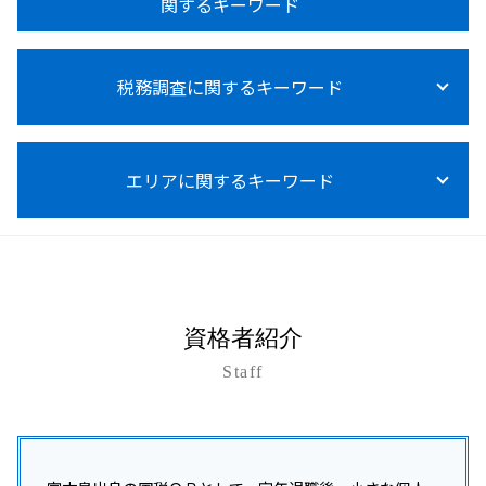
法人税 赤字の場合
関するキーワード
経営アドバイス 税務顧問
所得税 0円 理由
事業承継 種類
法人税 大企業
税務顧問 経費
医療費控除 確定申告 やり方
事業承継 親族内承継
法人税等調整額
税理士 変更
個人事業主 法人化 メリット
所得税 障害者控除
事業承継税制 親族外 デメリット
交際費 損金不算入
給与計算 税金
税務調査に関するキーワード
資金調達 方法
所得税 売上 利益
事業承継 贈与税
赤字 法人税
税務顧問
資金調達 中小企業
所得税 0円 確定申告
事業承継 m&a 補助金
法人税 納税証明書
給与計算 委託
資金調達 個人保証
所得税計算
事業承継 コンサルティング
税務調査 事前通知
法人税
給与計算 ミス 防止
資金調達 方法 株式
所得税 確定申告
事業承継 従業員
エリアに関するキーワード
税務調査 事前通知後 修正申告
法人税 上げるべき
設備投資 補助金
資金調達 追加融資
所得税法施行規則
事業承継 m&a 違い
税務調査 内容
税理士 記帳代行とは
資金調達 融資以外
所得税 種類
事業承継 自社株買い
税務調査 いつからいつまで
税務顧問 営業代行
開業支援 会社
久米島町 所得税 相談
所得税 対象
事業承継 個人事業主
税務調査 いつまでさかのぼる
税務顧問 税理士
資金調達 個人投資家
沖縄 事業承継
所得税法
事業承継 後継者募集
税務調査 対象期間
記帳代行 個人事業主
会社設立 助成金
沖縄 法人税 相談
事業承継 贈与税 免除
税務調査 個人事業主
税理士 記帳代行 領収書
開業支援 クリニック
那覇市 法人税 相談
事業承継 コンサル
税務調査 いつまで
資格者紹介
給与計算 税理士
資金調達 方法 クラウドファンディング
沖縄本島 法人税 相+B175:B202
事業承継税制
税務調査 中小企業
節税対策 相談 税務顧問
法人化 タイミング
Staff
沖縄本島 開業支援
事業承継 個人
税務調査 対策
資金調達 方法 法人
豊見城市 会社設立
事業承継税制 わかりやすく
税務調査 結果 遅い
開業支援 コンサルタント
宮古島市 資金調達支援
事業承継 個人 マッチング
税務調査 何年分
資金調達 方法 スタートアップ
沖縄市 開業支援
事業承継 後継者
税務調査 いつ来る 法人
資金調達 融資 違い
沖縄 税務顧問