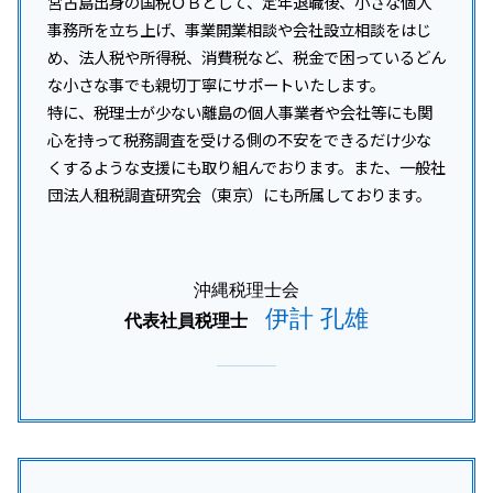
宮古島出身の国税ＯＢとして、定年退職後、小さな個人
税務調査 いつ終わる
資金調達 方法 起業
沖縄離島 法人税 相談
事務所を立ち上げ、事業開業相談や会社設立相談をはじ
税務調査 事前通知 修正申告 重加算税
起業 資金調達 個人
税務相談 沖縄県
め、法人税や所得税、消費税など、税金で困っているどん
税務調査 個人
開業支援金 個人事業主
与那原町 税務調査対策
な小さな事でも親切丁寧にサポートいたします。
税務調査 事前通知 チェック表
沖縄離島 開業支援
特に、税理士が少ない離島の個人事業者や会社等にも関
税務調査 立会い
宜野湾市 所得税 相談
税務調査 対応
心を持って税務調査を受ける側の不安をできるだけ少な
南城市 税務調査
税務調査 注意点
くするような支援にも取り組んでおります。また、一般社
糸満市 企業税務
団法人租税調査研究会（東京）にも所属しております。
うるま市 融資対策
沖縄本島 税務顧問
沖縄本島 所得税 相談
沖縄税理士会
伊計 孔雄
代表社員税理士