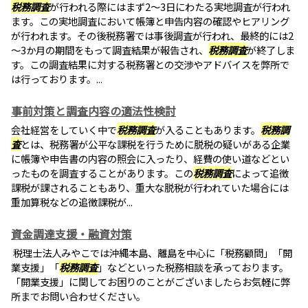
税務調査
が行われる際にはまず2～3日にわたる実地調査が行われ
ます。この実地調査において帳簿と申告内容の確認やヒアリング
が行われます。その後税務署では事後調査が行われ、最終的には2
～3か月の期間をもって調査結果が報告され、
税務調査
が終了しま
す。この調査結果に対する税務署との交渉やアドバイスを弊所で
は行っております。...
事前対策と調査内容の適法性検討
会社経営をしていく中で
税務調査
が入ることもあります。
税務調
査
とは、税務署が公平な課税を行うために脱税の疑いがある企業
に帳簿や申告書の内容の照会に入ったり、経費の使い道などとい
ったものを調査することがあります。この
税務調査
によって追徴
課税が課されることもあり、重大な脱税が行われていた場合には
重加算税などの追徴課税が...
資金調達支援・融資対策
税理士法人みやこでは沖縄本島、離島を中心に「税務顧問」「開
業支援」「
税務調査
」などといった税務相談を承っております。
「開業支援」に関してお困りのことがございましたらお気軽に弊
所までお問い合わせください。