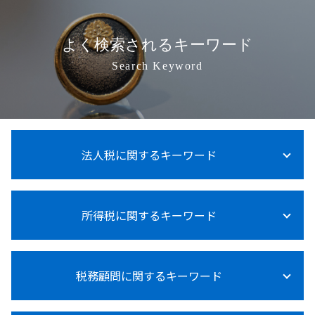
よく検索されるキーワード
Search Keyword
法人税に関するキーワード
法人税率 中小企業
所得税に関するキーワード
法人税 計算
法人税 節税対策
賃上げ促進税制 中小企業
所得税 上乗せ
法人税等調整額
税務顧問に関するキーワード
副業 所得税 いくら から
法人税 青色申告
所得税 売上
法人税 中間納付
所得税 売上計上時期