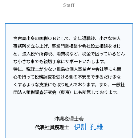
事業承継 親族内承継
税務調査 事前通知 修正申告 重加算税
給与計算 税金
開業支援 コンサルタント
Staff
南風原町 所得税 相談
事業承継 相続税
税務調査 対象期間
開業支援 コンサル
宮古島市 資金調達支援
事業承継 贈与税 免除
税務調査 中小企業
起業 資金調達 個人
うるま市 融資対策
事業承継 相談
税務調査 対応
資金調達 中小企業
石垣市 税務顧問
事業承継税制
税務調査 事前通知 いつ
資金調達 融資以外
沖縄本島 企業税務
宮古島出身の国税ＯＢとして、定年退職後、小さな個人
税務調査 流れ
資金調達 個人投資家
沖縄 企業税務
事務所を立ち上げ、事業開業相談や会社設立相談をはじ
税務調査 事前通知
会社設立 助成金
糸満市 企業税務
め、法人税や所得税、消費税など、税金で困っているどん
税務調査 いつ来る 法人
資金調達 方法
沖縄 事業承継
な小さな事でも親切丁寧にサポートいたします。
税務調査 個人
沖縄本島 法人税 相+B175:B202
特に、税理士が少ない離島の個人事業者や会社等にも関
税務調査 結果 遅い
沖縄市 開業支援
税務調査 立会い
心を持って税務調査を受ける側の不安をできるだけ少な
沖縄 所得税 相談
税務調査 事前通知 チェック表
くするような支援にも取り組んでおります。また、一般社
豊見城市 会社設立
団法人租税調査研究会（東京）にも所属しております。
沖縄 法人税 相談
沖縄本島 税務顧問
宜野湾市 所得税 相談
沖縄税理士会
伊計 孔雄
代表社員税理士