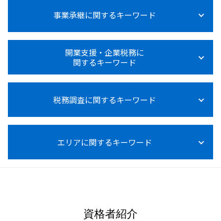
法人税
記帳代行 個人事業主
所得税
法人税 税率
事業承継に関するキーワード
設備投資 補助金
所得税 種類
法人税 大企業 中小企業
給与計算 依頼
所得税 退職後
法人税 納付
税務顧問
所得税 障害者控除
事業承継 コンサルティング
法人税 申告期限
税務顧問 相場
開業支援・企業税務に
所得税 節税
事業承継
法人税とは 種類
関するキーワード
税務顧問 給与
所得税 って
事業承継 進め方
交際費 損金不算入
給与計算 ミス 防止
所得税 売上 利益
事業承継 自社株買い
法人税 赤字 繰越
節税対策 相談 税務顧問
資金調達 方法 クラウドファンディング
所得税 対策
事業承継 後継者募集
法人税 申告 延長
税理士 変更
税務調査に関するキーワード
資金調達 とは
所得税法基本通達
事業承継 個人から法人
法人税 赤字の場合
税務顧問 経費
開業支援 助成金
所得税 確定申告
事業承継 種類
法人税法施行令
給与計算 委託
資金調達
所得税法施行令
事業承継 従業員
税務調査 注意点
赤字 法人税
税務顧問 費用
資金調達 方法 株式
所得税 0円 理由
事業承継 個人 マッチング
エリアに関するキーワード
税務調査 内容
法人税法施行規則
経営アドバイス 税務顧問
資金調達 方法 法人
所得税 0円 確定申告 住民税
事業承継 事業譲渡 違い
税務調査 対象
節税 税務顧問
個人事業主 法人化 メリット
所得税計算
事業承継税制 親族外 デメリット
税務調査 修正申告 地方税
記帳代行 相場
資金調達 追加融資
南城市 税務調査
所得税 支払い方法
事業承継税制 わかりやすく
税務調査 何年分
税理士 記帳代行 領収書
資金調達 種類
沖縄本島 事業承継
所得税 内訳 住民税
m&a メリット デメリット
税務調査 個人事業主
税務顧問 必要
資金調達 融資 違い
沖縄本島 所得税 相談
事業承継 生前贈与
税務調査 結果 いつ
給与計算 源泉徴収
資金調達 方法 起業
沖縄本島 開業支援
事業承継 贈与税
税務調査 いつ終わる
資格者紹介
税理士 記帳代行とは
資金調達 個人向け
浦添市 事業承継