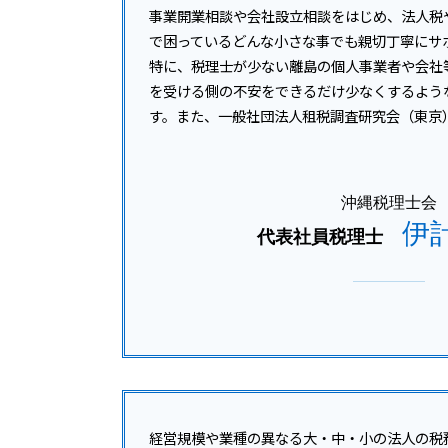
宜野湾市 所得税 相談
事業承継 相続対策
事業開業相談や会社設立相談をはじめ、法人税
沖縄離島 法人税 相談
事業承継 生前贈与
で困っているどんな小さな事でも親切丁寧にサ
宮古島市 資金調達支援
事業承継税制 親族外 デメリット
特に、税理士が少ない離島の個人事業者や会社
南風原町 所得税 相談
を受ける側の不安をできるだけ少なくするよう
沖縄本島 企業税務
す。また、一般社団法人租税調査研究会（東京
沖縄市 開業支援
沖縄本島 税務顧問
沖縄税理士会
伊
代表社員税理士
経営規模や業種の異なる大・中・小の法人の税