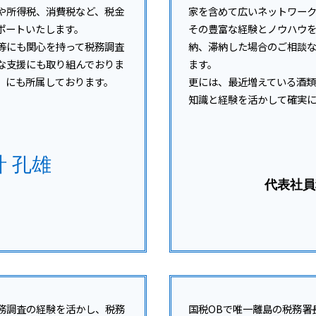
資金調達 個人向け
や所得税、消費税など、税金
家を含めて広いネットワーク
資金調達 とは
ポートいたします。
その豊富な経験とノウハウ
会社設立 助成金
等にも関心を持って税務調査
納、滞納した場合のご相談
な支援にも取り組んでおりま
ます。
）にも所属しております。
更には、最近増えている酒
知識と経験を活かして確実
計 孔雄
代表社員
務調査の経験を活かし、税務
国税OBで唯一離島の税務署