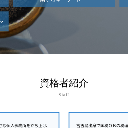
所得税 対策
所得税 売上計上時期
起業 資金調達 個人
所得税法
資金調達 個人保証
所得税 上乗せ
開業支援 会社
所得税 確定申告
資金調達 方法 法人
所得税法施行令
開業支援 コンサル
所得税 0円 理由
資金調達 方法 スタートアップ
所得税 って
開業支援 クリニック
所得税 0円 確定申告
資金調達 融資以外
所得税 退職後
資金調達 方法 クラウドファンディング
所得税計算
開業支援 助成金
所得税法基本通達
資格者紹介
資金調達 方法 個人
所得税 対象
資金調達
所得税率
Staff
資金調達 融資 違い
所得税 種類
資金調達 追加融資
所得税 受取利息
法人化 タイミング
副業 所得税 いくら から
資金調達 中小企業
所得税 売上 利益
個人事業主 法人化 メリット
さな個人事務所を立ち上げ、
宮古島出身で国税ＯＢの税