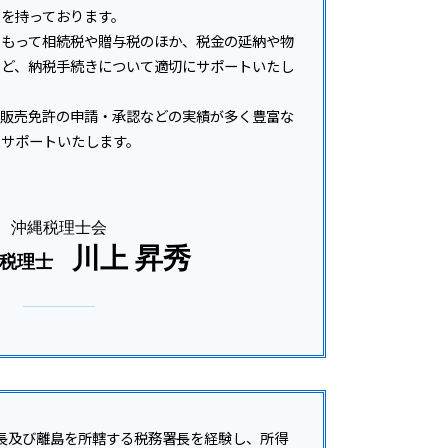
税務調査 事前通知 チェック表
を持っております。
税務調査 内容
をもって相続税や贈与税のほか、税金の延納や物
税務調査 個人事業主
など、納税手続きについて適切にサポートいたし
類販売免許の申請・承認などの実績が多く豊富な
にサポートいたします。
沖縄税理士会
川上 昇秀
税理士
長及び離島を所轄する税務署長を経験し、所得