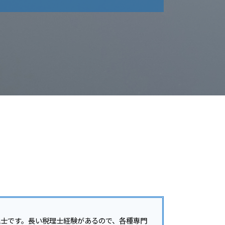
給与計算 税理士
税務顧問 費用
税務調査 いつまで
税務顧問
税務調査 注意点
給与計算 ミス 防止
税務調査 いつまでさかのぼる
税理士 変更
税務調査 結果 遅い
税務顧問 必須
税務調査 修正申告 地方税
税務顧問 税理士
税務調査 事前通知
経営アドバイス 税務顧問
税務調査
給与計算 委託
税務調査 事前通知 いつ
税務顧問とは
税務調査 対象
給与計算 源泉徴収
税務調査 個人
節税対策 相談 税務顧問
税務調査 何年分
税理士 記帳代行 領収書
税務調査 事前通知 修正申告 重加算税
給与計算 代行
税務調査 いつくる
税務顧問 記帳代行
税務調査 流れ
税務顧問 相場
税務調査 いつ
税務顧問 経費
税務調査 事前通知なし
税務調査 税理士 費用
税務調査 事前通知後 修正申告
理士です。長い税理士経験があるので、各種専門