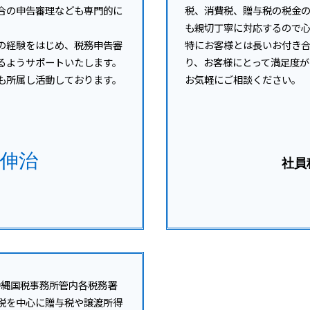
合の申告審理なども専門的に
税、消費税、贈与税の税金
も親切丁寧に対応するので
の経験をはじめ、税務申告審
特にお客様とは長いお付き
るようサポートいたします。
り、お客様にとって満足度が
も所属し活動しております。
お気軽にご相談ください。
 伸治
社員
沖縄国税事務所管内各税務署
税を中心に贈与税や譲渡所得