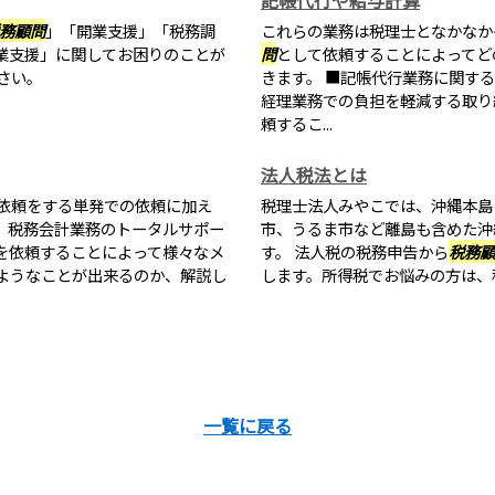
記帳代行や給与計算
務顧問
」「開業支援」「税務調
これらの業務は税理士となかなか
業支援」に関してお困りのことが
問
として依頼することによってど
さい。
きます。 ■記帳代行業務に関す
経理業務での負担を軽減する取り
頼するこ...
法人税法とは
依頼をする単発での依頼に加え
税理士法人みやこでは、沖縄本島
、税務会計業務のトータルサポー
市、うるま市など離島も含めた沖
を依頼することによって様々なメ
す。 法人税の税務申告から
税務顧
ようなことが出来るのか、解説し
します。所得税でお悩みの方は、
一覧に戻る