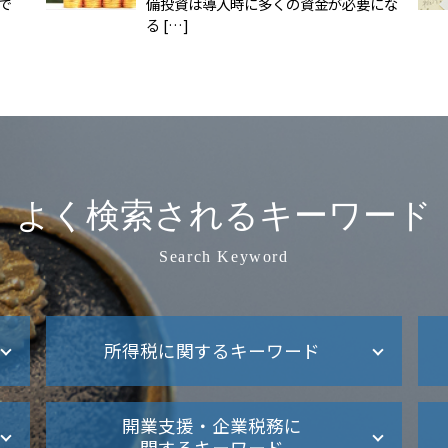
で
備投資は導入時に多くの資金が必要にな
る […]
よく検索されるキーワード
Search Keyword
所得税に関するキーワード
所得税 障害者控除
開業支援・企業税務に
所得税 0円 確定申告 住民税
関するキーワード