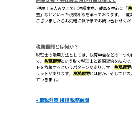
開業支援・会社設立時から設立後まで
税理士法人みやこでは沖縄本島、離島を中心に「
税
査」などといった税務相談を承っております。「開
ございましたらお気軽に弊所までお問い合わせくだ
税務顧問とは何か？
税理士の活用方法としては、決算申告などの一つの
て、
税務顧問
という形で税理士と顧問契約を結んで
トを依頼するというパターンがあります。
税務顧問
リットがあります。
税務顧問
とは何か、そしてどの
ていきます。...
« 節税対策 相談 税務顧問