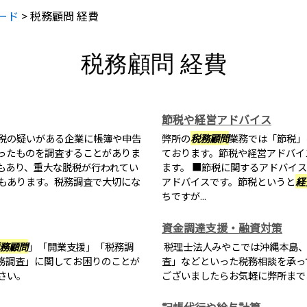
ード
>
税務顧問 経費
税務顧問 経費
節税や経営アドバイス
税の疑いがある企業に帳簿や申告
弊所の
税務顧問
業務では「節税」
ったものを調査することがありま
ております。節税や経営アドバイ
もあり、重大な脱税が行われてい
ます。 ■節税に関するアドバイ
もあります。税務調査で大切にな
アドバイスです。節税というと
経
ちですが...
資金調達支援・融資対策
務顧問
」「開業支援」「税務調
税理士法人みやこでは沖縄本島
務調査」に関してお困りのことが
査」などといった税務相談を承っ
さい。
ございましたらお気軽に弊所まで