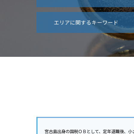
法人税法
賃上げ促進税制 中小企業
事業承継 贈与税 免除
法人税 中間納付
エリアに関するキーワード
事業承継 m&a 補助金
法人税法施行令
事業承継 相続税
交際費 損金不算入
事業承継 後継者募集
法人税 申告
沖縄本島 開業支援
m&a メリット デメリット
法人税 節税対策
豊見城市 会社設立
事業承継 コンサルティング
法人税とは 種類
那覇市 法人税 相談
事業承継税制
法人税 支払時期
沖縄離島 所得税 相談
事業承継 個人
法人税 申告期限
与那原町 税務調査対策
事業承継 従業員
法人税 納付
南城市 税務調査
事業承継 注意点
法人税等調整額
沖縄 所得税 相談
事業承継
法人税 青色申告
うるま市 融資対策
事業承継 相談
法人税 上げるべき
沖縄 法人税 相談
事業承継 贈与税
法人税 納付方法
糸満市 企業税務
事業承継 自社株買い
法人税 税率
名護市 開業支援
事業承継 個人事業主
法人税 赤字の場合
税務相談 沖縄県
事業承継 事業譲渡 違い
法人税 納付期限 過ぎた
沖縄離島 開業支援
事業承継 種類
宮古島出身の国税ＯＢとして、定年退職後、小