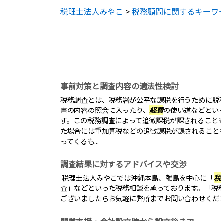
税理士法人みやこ
>
税務顧問に関するキーワ
事前対策と調査内容の適法性検討
税務調査とは、税務署が公平な課税を行うために脱
書の内容の照会に入ったり、
経費
の使い道などとい
す。この税務調査によって追徴課税が課されること
た場合には重加算税などの追徴課税が課されること
ってくるも...
調査結果に対するアドバイスや交渉
税理士法人みやこでは沖縄本島、離島を中心に「
税
査」などといった税務相談を承っております。「税
ございましたらお気軽に弊所までお問い合わせくだ