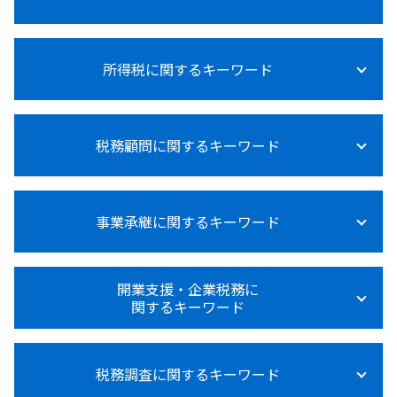
法人税率
所得税に関するキーワード
法人税 赤字の場合
法人税法施行規則
法人税とは何か
所得税 受取利息
法人税 青色申告
税務顧問に関するキーワード
所得税 障害者控除
法人税 大企業 中小企業
所得税法施行令
法人税法施行令
所得税
法人税 納付方法
経営アドバイス 税務顧問
副業 所得税 いくら から
赤字 法人税
事業承継に関するキーワード
税務顧問 相場
所得税 売上計上時期
法人税 税率
税務顧問 必要
所得税 確定申告
法人税 上げるべき
給与計算 ミス 防止
所得税 対策
事業承継 事業譲渡 違い
法人税
税務顧問 記帳代行
開業支援・企業税務に
所得税 内訳 住民税
事業承継 コンサル
法人税 不動産売却
関するキーワード
税務顧問 税理士
所得税法基本通達
事業承継 相続税
法人税 支払時期
税務顧問
所得税 退職後
事業承継 m&a 補助金
法人税 申告
節税 税務顧問
開業支援金 個人事業主
所得税 対象
事業承継 個人事業主
法人税とは 種類
給与計算 依頼
税務調査に関するキーワード
開業支援 コンサルタント
所得税 売上 利益
事業承継 注意点
法人税 納付期限 過ぎた
税務顧問 給与
個人事業主 法人化 メリット