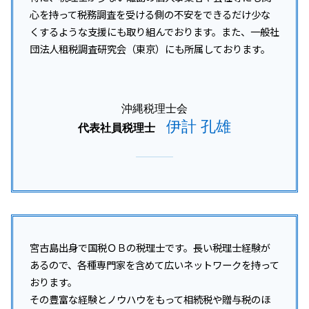
那覇市 法人税 相談
税務調査 事前通知後 修正申告
心を持って税務調査を受ける側の不安をできるだけ少な
沖縄離島 所得税 相談
税務調査 立会い
くするような支援にも取り組んでおります。また、一般社
沖縄本島 所得税 相談
団法人租税調査研究会（東京）にも所属しております。
沖縄 税務顧問
沖縄本島 税務顧問
沖縄離島 事業承継
沖縄税理士会
伊計 孔雄
代表社員税理士
宮古島出身で国税ＯＢの税理士です。長い税理士経験が
あるので、各種専門家を含めて広いネットワークを持って
おります。
その豊富な経験とノウハウをもって相続税や贈与税のほ