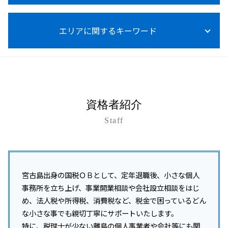
所得税 売上
事業承継
法人税 中間納付
給与計算 源泉徴収
起業 資金調達 個人
所得税 0円 理由
事業承継 個人 マッチング
税務調査 いつ
法人税等調整額
税務顧問 費用
資金調達 個人投資家
所得税 0円 確定申告 住民税
事業承継 自社株買い
エリアに関するキーワード
税務調査 内容
法人税 申告 延長
給与計算 委託
資金調達 中小企業
所得税 種類
事業承継 個人
税務調査 いつからいつまで
節税対策 相談 税務顧問
資金調達 個人保証
所得税 支払い方法
事業承継 贈与税 免除
税務調査 いつ入る
税務顧問とは
資金調達 とは
糸満市 企業税務
医療費控除 確定申告 やり方
事業承継 個人から法人
税務調査 結果 いつ
税務顧問 必須
資金調達 融資 違い
浦添市 事業承継
所得税 申告漏れ
事業承継 m&a
税務調査 いつ終わる
税理士 記帳代行とは
資金調達 個人事業主
与那原町 税務調査対策
事業承継 進め方
税務調査 いつまでさかのぼる
記帳代行 個人事業主
資金調達 融資以外
石垣市 税務顧問
事業承継 相談
税務調査 対策
資格者紹介
記帳代行 相場
開業支援 クリニック
南風原町 所得税 相談
事業承継税制 親族外 デメリット
税務調査 流れ
給与計算 税金
資金調達 種類
Staff
名護市 開業支援
事業承継 m&a 違い
税務調査 事前通知
会社設立 助成金
うるま市 融資対策
事業承継 親族内承継
税務調査 事前通知なし
法人化 タイミング
沖縄本島 事業承継
事業承継 種類
税務調査 いつ来る 法人
資金調達 方法 株式
沖縄 所得税 相談
事業承継 生前贈与
税務調査 結果 遅い
資金調達 追加融資
沖縄 開業支援
宮古島出身の国税ＯＢとして、定年退職後、小さな個人
税務調査 事前通知 修正申告 重加算税
開業支援 コンサル
税務相談 沖縄県
事務所を立ち上げ、事業開業相談や会社設立相談をはじ
税務調査 個人
資金調達 方法 法人
沖縄 法人税 相談
め、法人税や所得税、消費税など、税金で困っているどん
税務調査 注意点
資金調達 方法 起業
沖縄本島 法人税 相+B175:B202
な小さな事でも親切丁寧にサポートいたします。
税務調査 いつくる
沖縄市 開業支援
特に、税理士が少ない離島の個人事業者や会社等にも関
税務調査 個人事業主